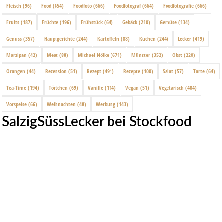
Fleisch
(96)
Food
(654)
Foodfoto
(666)
Foodfotograf
(664)
Foodfotografie
(666)
Fruits
(187)
Früchte
(196)
Frühstück
(64)
Gebäck
(210)
Gemüse
(134)
Genuss
(357)
Hauptgerichte
(244)
Kartoffeln
(88)
Kuchen
(244)
Lecker
(419)
Marzipan
(42)
Meat
(88)
Michael Nölke
(671)
Münster
(352)
Obst
(220)
Orangen
(44)
Rezension
(51)
Rezept
(491)
Rezepte
(100)
Salat
(57)
Tarte
(64)
Tea-Time
(194)
Törtchen
(69)
Vanille
(114)
Vegan
(51)
Vegetarisch
(404)
Vorspeise
(66)
Weihnachten
(48)
Werbung
(143)
SalzigSüssLecker bei Stockfood