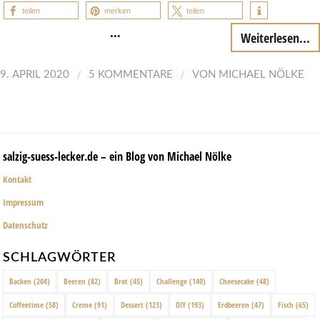
teilen
merken
teilen
…
Weiterlesen...
/
/
9. APRIL 2020
5 KOMMENTARE
VON
MICHAEL NÖLKE
salzig-suess-lecker.de – ein Blog von Michael Nölke
Kontakt
Impressum
Datenschutz
SCHLAGWÖRTER
Backen
(204)
Beeren
(82)
Brot
(45)
Challenge
(140)
Cheesecake
(48)
Coffeetime
(58)
Creme
(91)
Dessert
(123)
DIY
(193)
Erdbeeren
(47)
Fisch
(65)