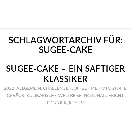
SCHLAGWORTARCHIV FÜR:
SUGEE-CAKE
SUGEE-CAKE – EIN SAFTIGER
KLASSIKER
2022
,
ALLGEMEIN
,
CHALLENGE
,
COFFEETIME
,
FOTOGRAFIE
,
GEBÄCK
,
KULINARISCHE WELTREISE
,
NATIONALGERICHT
,
PICKNICK
,
REZEPT