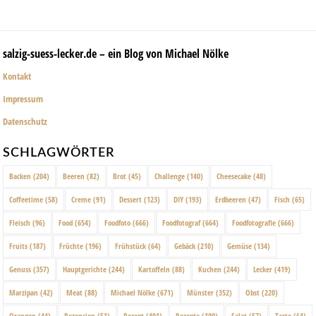
salzig-suess-lecker.de – ein Blog von Michael Nölke
Kontakt
Impressum
Datenschutz
SCHLAGWÖRTER
Backen
(204)
Beeren
(82)
Brot
(45)
Challenge
(140)
Cheesecake
(48)
Coffeetime
(58)
Creme
(91)
Dessert
(123)
DIY
(193)
Erdbeeren
(47)
Fisch
(65)
Fleisch
(96)
Food
(654)
Foodfoto
(666)
Foodfotograf
(664)
Foodfotografie
(666)
Fruits
(187)
Früchte
(196)
Frühstück
(64)
Gebäck
(210)
Gemüse
(134)
Genuss
(357)
Hauptgerichte
(244)
Kartoffeln
(88)
Kuchen
(244)
Lecker
(419)
Marzipan
(42)
Meat
(88)
Michael Nölke
(671)
Münster
(352)
Obst
(220)
Orangen
(44)
Rezension
(51)
Rezept
(491)
Rezepte
(100)
Salat
(57)
Tarte
(64)