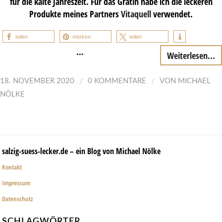
für die kalte Jahreszeit. Für das Gratin habe ich die leckeren
Produkte meines Partners
Vitaquell
verwendet.
teilen
merken
teilen
…
Weiterlesen...
/
/
18. NOVEMBER 2020
0 KOMMENTARE
VON
MICHAEL
NÖLKE
salzig-suess-lecker.de – ein Blog von Michael Nölke
Kontakt
Impressum
Datenschutz
SCHLAGWÖRTER