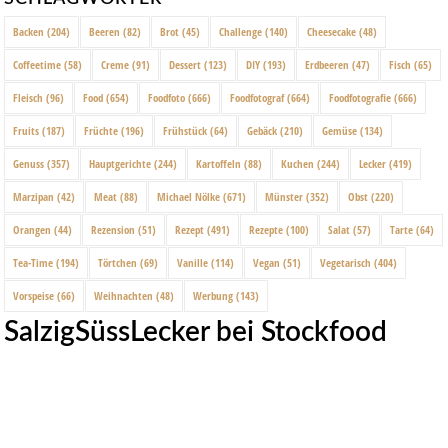
Backen
(204)
Beeren
(82)
Brot
(45)
Challenge
(140)
Cheesecake
(48)
Coffeetime
(58)
Creme
(91)
Dessert
(123)
DIY
(193)
Erdbeeren
(47)
Fisch
(65)
Fleisch
(96)
Food
(654)
Foodfoto
(666)
Foodfotograf
(664)
Foodfotografie
(666)
Fruits
(187)
Früchte
(196)
Frühstück
(64)
Gebäck
(210)
Gemüse
(134)
Genuss
(357)
Hauptgerichte
(244)
Kartoffeln
(88)
Kuchen
(244)
Lecker
(419)
Marzipan
(42)
Meat
(88)
Michael Nölke
(671)
Münster
(352)
Obst
(220)
Orangen
(44)
Rezension
(51)
Rezept
(491)
Rezepte
(100)
Salat
(57)
Tarte
(64)
Tea-Time
(194)
Törtchen
(69)
Vanille
(114)
Vegan
(51)
Vegetarisch
(404)
Vorspeise
(66)
Weihnachten
(48)
Werbung
(143)
SalzigSüssLecker bei Stockfood