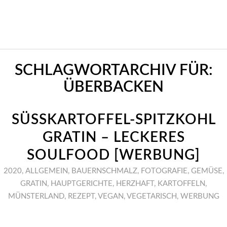
SCHLAGWORTARCHIV FÜR:
ÜBERBACKEN
SÜSSKARTOFFEL-SPITZKOHL G
RATIN – LECKERES S
OULFOOD [WERBUNG]
2020
,
ALLGEMEIN
,
BAUERNSCHMALZ
,
FOTOGRAFIE
,
GEMÜSE
,
GRATIN
,
HAUPTGERICHTE
,
HERZHAFT
,
KARTOFFELN
,
MÜNSTERLAND
,
REZEPT
,
VEGAN
,
VEGETARISCH
,
WERBUNG