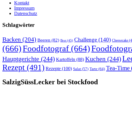
Kontakt
Impressum
Datenschutz
Schlagwörter
Backen
(204)
Challenge
(140)
Beeren
(82)
Brot
(45)
Cheesecake
(4
(666)
Foodfotograf
(664)
Foodfotogr
Le
Hauptgerichte
(244)
Kuchen
(244)
Kartoffeln
(88)
Rezept
(491)
Tea-Time
Rezepte
(100)
Tarte
(64)
Salat
(57)
SalzigSüssLecker bei Stockfood