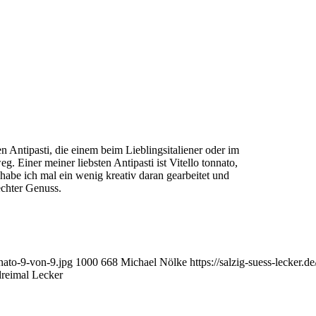
n Antipasti, die einem beim Lieblingsitaliener oder im
 Einer meiner liebsten Antipasti ist Vitello tonnato,
 habe ich mal ein wenig kreativ daran gearbeitet und
echter Genuss.
nnato-9-von-9.jpg
1000
668
Michael Nölke
https://salzig-suess-lecker
dreimal Lecker