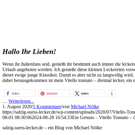
Hallo Ihr Lieben!
Wenn ihr Italienfans seid, genießt ihr bestimmt auch immer die leckere
Urlaub angeboten werden. Ich genieße diese kleinen Leckereien vorweg.
dieser ewige junge Klassiker. Damit es aber nicht zu langweilig wird,
dabei herausgekommen ist mein Vitello tonnato – dreimal lecker, ein 
teilen
merken
teilen
…
Weiterlesen...
1. August 2020
/
5 Kommentare
/
von
Michael Nölke
https://salzig-suess-lecker.de/wp-content/uploads/2020/07/Vitello-To
08-01 08:30:06
2024-08-28 16:54:33
Ein Genuss – Vitello Tonnato – 
salzig-suess-lecker.de – ein Blog von Michael Nölke