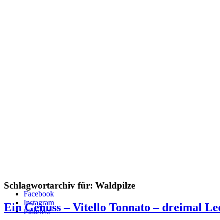
Schlagwortarchiv für:
Waldpilze
Facebook
Instagram
Ein Genuss – Vitello Tonnato – dreimal Le
Pinterest