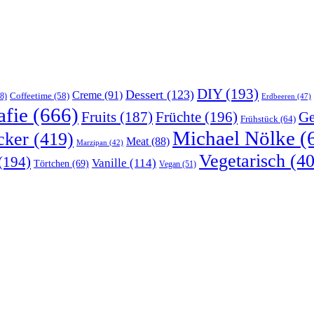
DIY
(193)
Dessert
(123)
Creme
(91)
Coffeetime
(58)
8)
Erdbeeren
(47)
afie
(666)
Früchte
(196)
Ge
Fruits
(187)
Frühstück
(64)
Michael Nölke
(
cker
(419)
Meat
(88)
Marzipan
(42)
Vegetarisch
(40
(194)
Vanille
(114)
Törtchen
(69)
Vegan
(51)