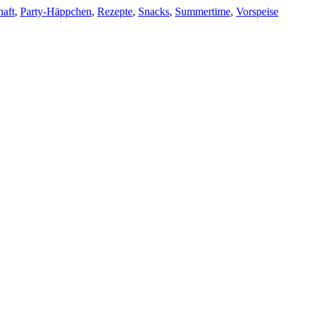
haft
,
Party-Häppchen
,
Rezepte
,
Snacks
,
Summertime
,
Vorspeise