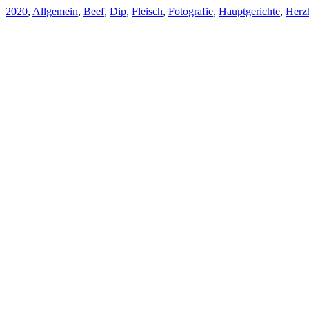
2020
,
Allgemein
,
Beef
,
Dip
,
Fleisch
,
Fotografie
,
Hauptgerichte
,
Herz