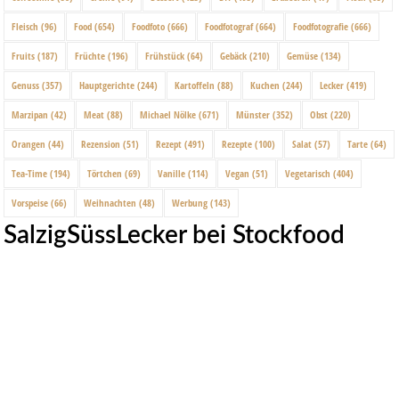
Fleisch
(96)
Food
(654)
Foodfoto
(666)
Foodfotograf
(664)
Foodfotografie
(666)
Fruits
(187)
Früchte
(196)
Frühstück
(64)
Gebäck
(210)
Gemüse
(134)
Genuss
(357)
Hauptgerichte
(244)
Kartoffeln
(88)
Kuchen
(244)
Lecker
(419)
Marzipan
(42)
Meat
(88)
Michael Nölke
(671)
Münster
(352)
Obst
(220)
Orangen
(44)
Rezension
(51)
Rezept
(491)
Rezepte
(100)
Salat
(57)
Tarte
(64)
Tea-Time
(194)
Törtchen
(69)
Vanille
(114)
Vegan
(51)
Vegetarisch
(404)
Vorspeise
(66)
Weihnachten
(48)
Werbung
(143)
SalzigSüssLecker bei Stockfood