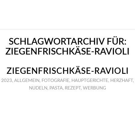
SCHLAGWORTARCHIV FÜR:
ZIEGENFRISCHKÄSE-RAVIOLI
ZIEGENFRISCHKÄSE-RAVIOLI
2023
,
ALLGEMEIN
,
FOTOGRAFIE
,
HAUPTGERICHTE
,
HERZHAFT
,
NUDELN
,
PASTA
,
REZEPT
,
WERBUNG