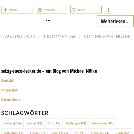
teilen
merken
teilen
…
Weiterlesen...
/
/
7. AUGUST 2023
1 KOMMENTAR
VON
MICHAEL NÖLKE
salzig-suess-lecker.de – ein Blog von Michael Nölke
Kontakt
Impressum
Datenschutz
SCHLAGWÖRTER
Backen
(204)
Beeren
(82)
Brot
(45)
Challenge
(140)
Cheesecake
(48)
Coffeetime
(58)
Creme
(91)
Dessert
(123)
DIY
(193)
Erdbeeren
(47)
Fisch
(65)