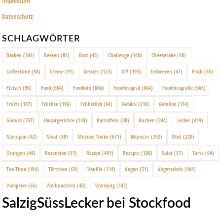
Impressum
Datenschutz
SCHLAGWÖRTER
Backen
(204)
Beeren
(82)
Brot
(45)
Challenge
(140)
Cheesecake
(48)
Coffeetime
(58)
Creme
(91)
Dessert
(123)
DIY
(193)
Erdbeeren
(47)
Fisch
(65)
Fleisch
(96)
Food
(654)
Foodfoto
(666)
Foodfotograf
(664)
Foodfotografie
(666)
Fruits
(187)
Früchte
(196)
Frühstück
(64)
Gebäck
(210)
Gemüse
(134)
Genuss
(357)
Hauptgerichte
(244)
Kartoffeln
(88)
Kuchen
(244)
Lecker
(419)
Marzipan
(42)
Meat
(88)
Michael Nölke
(671)
Münster
(352)
Obst
(220)
Orangen
(44)
Rezension
(51)
Rezept
(491)
Rezepte
(100)
Salat
(57)
Tarte
(64)
Tea-Time
(194)
Törtchen
(69)
Vanille
(114)
Vegan
(51)
Vegetarisch
(404)
Vorspeise
(66)
Weihnachten
(48)
Werbung
(143)
SalzigSüssLecker bei Stockfood