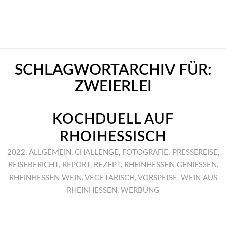
SCHLAGWORTARCHIV FÜR:
ZWEIERLEI
KOCHDUELL AUF
RHOIHESSISCH
2022
,
ALLGEMEIN
,
CHALLENGE
,
FOTOGRAFIE
,
PRESSEREISE
,
REISEBERICHT
,
REPORT
,
REZEPT
,
RHEINHESSEN GENIESSEN
,
RHEINHESSEN WEIN
,
VEGETARISCH
,
VORSPEISE
,
WEIN AUS
RHEINHESSEN
,
WERBUNG