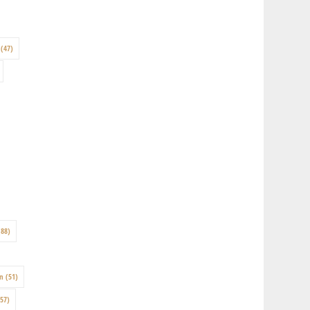
(47)
88)
on
(51)
57)