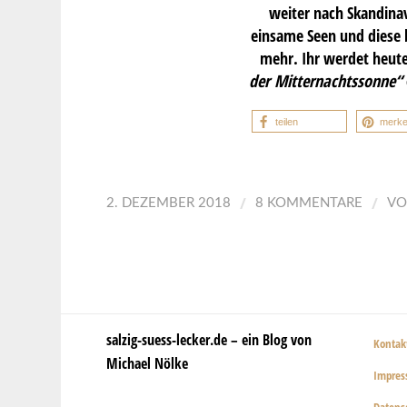
weiter nach Skandinav
einsame Seen und diese 
mehr. Ihr werdet heute
der Mitternachtssonne“
teilen
merk
/
/
2. DEZEMBER 2018
8 KOMMENTARE
V
salzig-suess-lecker.de – ein Blog von
Kontak
Michael Nölke
Impre