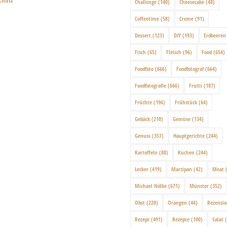
chutz
Challenge
(140)
Cheesecake
(48)
Coffeetime
(58)
Creme
(91)
Dessert
(123)
DIY
(193)
Erdbeeren
Fisch
(65)
Fleisch
(96)
Food
(654)
Foodfoto
(666)
Foodfotograf
(664)
Foodfotografie
(666)
Fruits
(187)
Früchte
(196)
Frühstück
(64)
Gebäck
(210)
Gemüse
(134)
Genuss
(357)
Hauptgerichte
(244)
Kartoffeln
(88)
Kuchen
(244)
Lecker
(419)
Marzipan
(42)
Meat
(
Michael Nölke
(671)
Münster
(352)
Obst
(220)
Orangen
(44)
Rezensi
Rezept
(491)
Rezepte
(100)
Salat
(