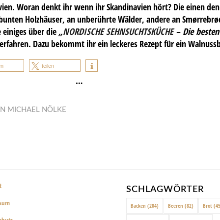
ien. Woran denkt ihr wenn ihr Skandinavien hört? Die einen de
bunten Holzhäuser, an unberührte Wälder, andere an Smørrebrød
 einiges über die
„
NORDISCHE SEHNSUCHTSKÜCHE
– Die besten
erfahren. Dazu bekommt ihr ein leckeres Rezept für ein Walnuss
en
teilen
…
ON
MICHAEL NÖLKE
t
SCHLAGWÖRTER
ssum
Backen
(204)
Beeren
(82)
Brot
(45