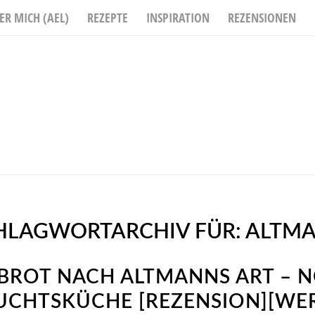
ER MICH (AEL)
REZEPTE
INSPIRATION
REZENSIONEN
HLAGWORTARCHIV FÜR:
ALTM
ROT NACH ALTMANNS ART – 
UCHTSKÜCHE [REZENSION][WE