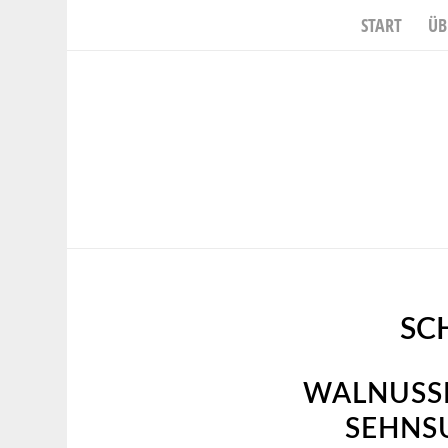
START
ÜB
SC
WALNUSSB
SEHNS