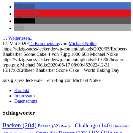
teilen
merken
teilen
…
Weiterlesen...
17. Mai 2020
/
15 Kommentare
/
von
Michael Nölke
https://salzig-suess-lecker.de/wp-content/uploads/2020/05/Erdbeer-
Rhabarber-Scone-Cake-4-von-7.jpg
1000
668
Michael Nölke
https://salzig-suess-lecker.de/wp-content/uploads/2016/06/header-
typo.png
Michael Nölke
2020-05-17 08:00:45
2022-12-31
15:17:02
Erdbeer-Rhabarber Scone-Cake – World Baking Day
salzig-suess-lecker.de – ein Blog von Michael Nölke
Kontakt
Impressum
Datenschutz
Schlagwörter
Backen
(204)
Challenge
(140)
Beeren
(82)
Brot
(45)
Cheesecake
DIY
(193)
Dessert
(123)