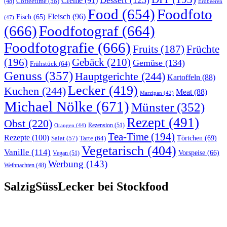
Creme
(91)
Coffeetime
(58)
(48)
Erdbeeren
Food
(654)
Foodfoto
Fleisch
(96)
Fisch
(65)
(47)
(666)
Foodfotograf
(664)
Foodfotografie
(666)
Früchte
Fruits
(187)
(196)
Gebäck
(210)
Gemüse
(134)
Frühstück
(64)
Genuss
(357)
Hauptgerichte
(244)
Kartoffeln
(88)
Lecker
(419)
Kuchen
(244)
Meat
(88)
Marzipan
(42)
Michael Nölke
(671)
Münster
(352)
Rezept
(491)
Obst
(220)
Rezension
(51)
Orangen
(44)
Tea-Time
(194)
Rezepte
(100)
Törtchen
(69)
Tarte
(64)
Salat
(57)
Vegetarisch
(404)
Vanille
(114)
Vorspeise
(66)
Vegan
(51)
Werbung
(143)
Weihnachten
(48)
SalzigSüssLecker bei Stockfood