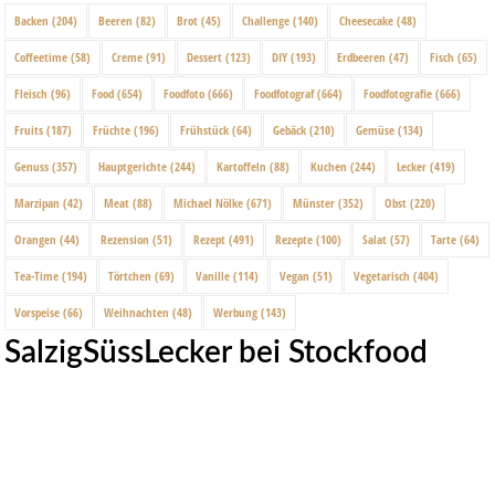
Backen
(204)
Beeren
(82)
Brot
(45)
Challenge
(140)
Cheesecake
(48)
Coffeetime
(58)
Creme
(91)
Dessert
(123)
DIY
(193)
Erdbeeren
(47)
Fisch
(65)
Fleisch
(96)
Food
(654)
Foodfoto
(666)
Foodfotograf
(664)
Foodfotografie
(666)
Fruits
(187)
Früchte
(196)
Frühstück
(64)
Gebäck
(210)
Gemüse
(134)
Genuss
(357)
Hauptgerichte
(244)
Kartoffeln
(88)
Kuchen
(244)
Lecker
(419)
Marzipan
(42)
Meat
(88)
Michael Nölke
(671)
Münster
(352)
Obst
(220)
Orangen
(44)
Rezension
(51)
Rezept
(491)
Rezepte
(100)
Salat
(57)
Tarte
(64)
Tea-Time
(194)
Törtchen
(69)
Vanille
(114)
Vegan
(51)
Vegetarisch
(404)
Vorspeise
(66)
Weihnachten
(48)
Werbung
(143)
SalzigSüssLecker bei Stockfood