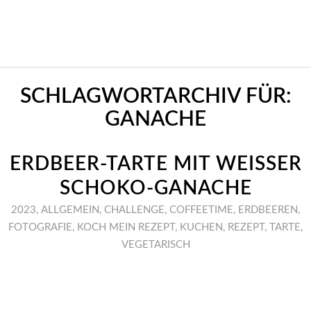
SCHLAGWORTARCHIV FÜR:
GANACHE
ERDBEER-TARTE MIT WEISSER S
CHOKO-GANACHE
2023
,
ALLGEMEIN
,
CHALLENGE
,
COFFEETIME
,
ERDBEEREN
,
FOTOGRAFIE
,
KOCH MEIN REZEPT
,
KUCHEN
,
REZEPT
,
TARTE
,
VEGETARISCH