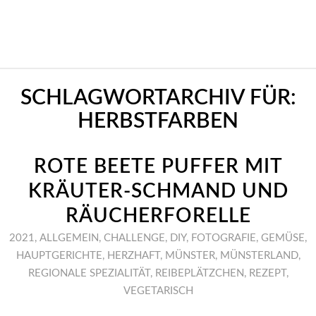
SCHLAGWORTARCHIV FÜR:
HERBSTFARBEN
ROTE BEETE PUFFER MIT
KRÄUTER-SCHMAND UND
RÄUCHERFORELLE
2021
,
ALLGEMEIN
,
CHALLENGE
,
DIY
,
FOTOGRAFIE
,
GEMÜSE
,
HAUPTGERICHTE
,
HERZHAFT
,
MÜNSTER
,
MÜNSTERLAND
,
REGIONALE SPEZIALITÄT
,
REIBEPLÄTZCHEN
,
REZEPT
,
VEGETARISCH