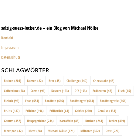
salzig-suess-lecker.de – ein Blog von Michael Nölke
Kontakt
Impressum
Datenschutz
SCHLAGWÖRTER
Backen
(204)
Beeren
(82)
Brot
(45)
Challenge
(140)
Cheesecake
(48)
Coffeetime
(58)
Creme
(91)
Dessert
(123)
DIY
(193)
Erdbeeren
(47)
Fisch
(65)
Fleisch
(96)
Food
(654)
Foodfoto
(666)
Foodfotograf
(664)
Foodfotografie
(666)
Fruits
(187)
Früchte
(196)
Frühstück
(64)
Gebäck
(210)
Gemüse
(134)
Genuss
(357)
Hauptgerichte
(244)
Kartoffeln
(88)
Kuchen
(244)
Lecker
(419)
Marzipan
(42)
Meat
(88)
Michael Nölke
(671)
Münster
(352)
Obst
(220)