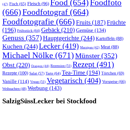
Food
(654)
Foodfoto
Fleisch
(96)
Fisch
(65)
(47)
(666)
Foodfotograf
(664)
Foodfotografie
(666)
Früchte
Fruits
(187)
(196)
Gebäck
(210)
Gemüse
(134)
Frühstück
(64)
Genuss
(357)
Hauptgerichte
(244)
Kartoffeln
(88)
Lecker
(419)
Kuchen
(244)
Meat
(88)
Marzipan
(42)
Michael Nölke
(671)
Münster
(352)
Rezept
(491)
Obst
(220)
Rezension
(51)
Orangen
(44)
Tea-Time
(194)
Rezepte
(100)
Törtchen
(69)
Tarte
(64)
Salat
(57)
Vegetarisch
(404)
Vanille
(114)
Vorspeise
(66)
Vegan
(51)
Werbung
(143)
Weihnachten
(48)
SalzigSüssLecker bei Stockfood