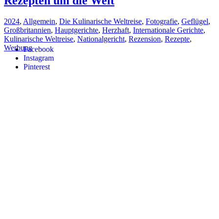
Rezepten um die Welt
2024
,
Allgemein
,
Die Kulinarische Weltreise
,
Fotografie
,
Geflügel
,
Großbritannien
,
Hauptgerichte
,
Herzhaft
,
Internationale Gerichte
,
Kulinarische Weltreise
,
Nationalgericht
,
Rezension
,
Rezepte
,
Werbung
Facebook
Instagram
Pinterest