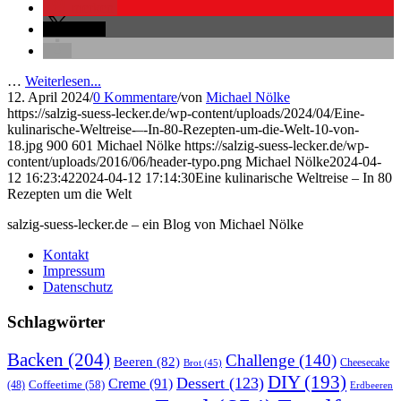
merken
teilen
…
Weiterlesen...
12. April 2024
/
0 Kommentare
/
von
Michael Nölke
https://salzig-suess-lecker.de/wp-content/uploads/2024/04/Eine-
kulinarische-Weltreise-–-In-80-Rezepten-um-die-Welt-10-von-
18.jpg
900
601
Michael Nölke
https://salzig-suess-lecker.de/wp-
content/uploads/2016/06/header-typo.png
Michael Nölke
2024-04-
12 16:23:42
2024-04-12 17:14:30
Eine kulinarische Weltreise – In 80
Rezepten um die Welt
salzig-suess-lecker.de – ein Blog von Michael Nölke
Kontakt
Impressum
Datenschutz
Schlagwörter
Backen
(204)
Challenge
(140)
Beeren
(82)
Brot
(45)
Cheesecake
DIY
(193)
Dessert
(123)
Creme
(91)
Coffeetime
(58)
(48)
Erdbeeren