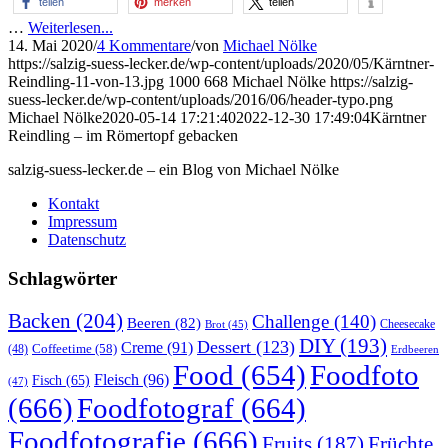
teilen
merken
teilen
…
Weiterlesen...
14. Mai 2020
/
4 Kommentare
/
von
Michael Nölke
https://salzig-suess-lecker.de/wp-content/uploads/2020/05/Kärntner-
Reindling-11-von-13.jpg
1000
668
Michael Nölke
https://salzig-
suess-lecker.de/wp-content/uploads/2016/06/header-typo.png
Michael Nölke
2020-05-14 17:21:40
2022-12-30 17:49:04
Kärntner
Reindling – im Römertopf gebacken
salzig-suess-lecker.de – ein Blog von Michael Nölke
Kontakt
Impressum
Datenschutz
Schlagwörter
Backen
(204)
Challenge
(140)
Beeren
(82)
Brot
(45)
Cheesecake
DIY
(193)
Dessert
(123)
Creme
(91)
Coffeetime
(58)
(48)
Erdbeeren
Food
(654)
Foodfoto
Fleisch
(96)
Fisch
(65)
(47)
(666)
Foodfotograf
(664)
Foodfotografie
(666)
Früchte
Fruits
(187)