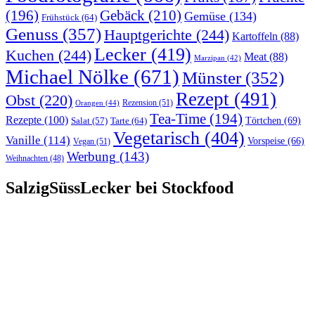
(196)
Gebäck
(210)
Gemüse
(134)
Frühstück
(64)
Genuss
(357)
Hauptgerichte
(244)
Kartoffeln
(88)
Lecker
(419)
Kuchen
(244)
Meat
(88)
Marzipan
(42)
Michael Nölke
(671)
Münster
(352)
Rezept
(491)
Obst
(220)
Rezension
(51)
Orangen
(44)
Tea-Time
(194)
Rezepte
(100)
Törtchen
(69)
Tarte
(64)
Salat
(57)
Vegetarisch
(404)
Vanille
(114)
Vorspeise
(66)
Vegan
(51)
Werbung
(143)
Weihnachten
(48)
SalzigSüssLecker bei Stockfood