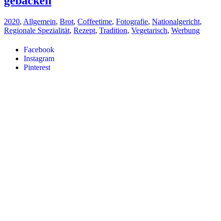
gebacken
2020
,
Allgemein
,
Brot
,
Coffeetime
,
Fotografie
,
Nationalgericht
,
Regionale Spezialität
,
Rezept
,
Tradition
,
Vegetarisch
,
Werbung
Facebook
Instagram
Pinterest