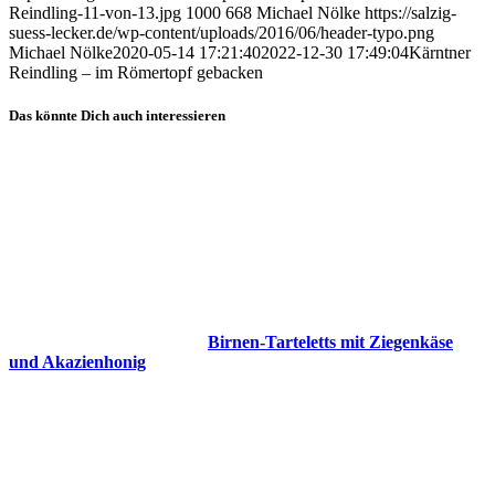
Reindling-11-von-13.jpg
1000
668
Michael Nölke
https://salzig-
suess-lecker.de/wp-content/uploads/2016/06/header-typo.png
Michael Nölke
2020-05-14 17:21:40
2022-12-30 17:49:04
Kärntner
Reindling – im Römertopf gebacken
Das könnte Dich auch interessieren
Birnen-Tarteletts mit Ziegenkäse
und Akazienhonig