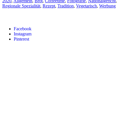
2020
,
Allgemein
,
Brot
,
Coffeetime
,
Fotografie
,
Nationalgericht
,
Regionale Spezialität
,
Rezept
,
Tradition
,
Vegetarisch
,
Werbung
Facebook
Instagram
Pinterest