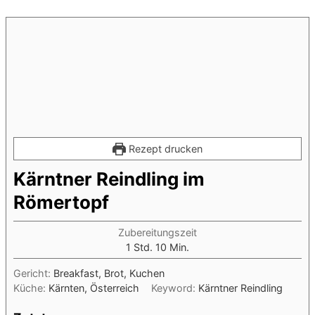
Rezept drucken
Kärntner Reindling im
Römertopf
Zubereitungszeit
Stunde
Minuten
1
Std.
10
Min.
Gericht:
Breakfast, Brot, Kuchen
Küche:
Kärnten, Österreich
Keyword:
Kärntner Reindling