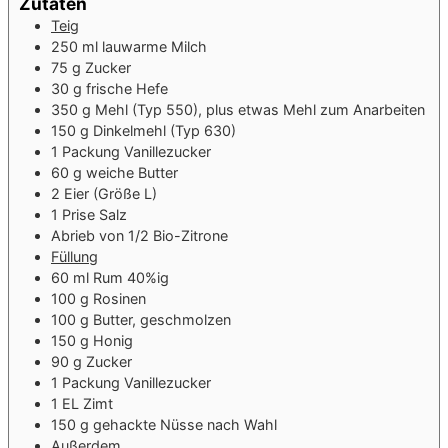
Zutaten
Teig
250
ml
lauwarme Milch
75
g
Zucker
30
g
frische Hefe
350
g
Mehl (Typ 550), plus etwas Mehl zum Anarbeiten
150
g
Dinkelmehl (Typ 630)
1
Packung
Vanillezucker
60
g
weiche Butter
2
Eier (Größe L)
1
Prise
Salz
Abrieb von 1/2 Bio-Zitrone
Füllung
60
ml
Rum 40%ig
100
g
Rosinen
100
g
Butter, geschmolzen
150
g
Honig
90
g
Zucker
1
Packung
Vanillezucker
1
EL
Zimt
150
g
gehackte Nüsse nach Wahl
Außerdem