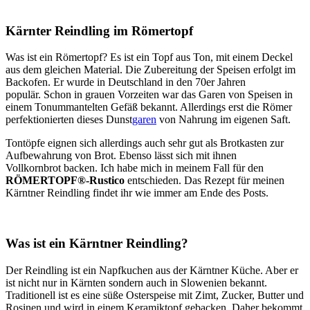
Kärnter Reindling im Römertopf
Was ist ein Römertopf? Es ist ein Topf aus Ton, mit einem Deckel
aus dem gleichen Material. Die Zubereitung der Speisen erfolgt im
Backofen. Er wurde in Deutschland in den 70er Jahren
populär. Schon in grauen Vorzeiten war das Garen von Speisen in
einem Tonummantelten Gefäß bekannt. Allerdings erst die Römer
perfektionierten dieses Dunst
garen
von Nahrung im eigenen Saft.
Tontöpfe eignen sich allerdings auch sehr gut als Brotkasten zur
Aufbewahrung von Brot. Ebenso lässt sich mit ihnen
Vollkornbrot backen. Ich habe mich in meinem Fall für den
RÖMERTOPF®-Rustico
entschieden. Das Rezept für meinen
Kärntner Reindling findet ihr wie immer am Ende des Posts.
Was ist ein Kärntner Reindling?
Der Reindling ist ein Napfkuchen aus der Kärntner Küche. Aber er
ist nicht nur in Kärnten sondern auch in Slowenien bekannt.
Traditionell ist es eine süße Osterspeise mit Zimt, Zucker, Butter und
Rosinen und wird in einem Keramiktopf gebacken. Daher bekommt