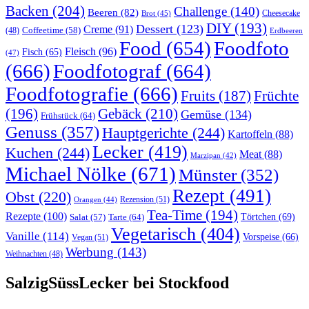
Backen
(204)
Challenge
(140)
Beeren
(82)
Brot
(45)
Cheesecake
DIY
(193)
Dessert
(123)
Creme
(91)
Coffeetime
(58)
(48)
Erdbeeren
Food
(654)
Foodfoto
Fleisch
(96)
Fisch
(65)
(47)
(666)
Foodfotograf
(664)
Foodfotografie
(666)
Früchte
Fruits
(187)
(196)
Gebäck
(210)
Gemüse
(134)
Frühstück
(64)
Genuss
(357)
Hauptgerichte
(244)
Kartoffeln
(88)
Lecker
(419)
Kuchen
(244)
Meat
(88)
Marzipan
(42)
Michael Nölke
(671)
Münster
(352)
Rezept
(491)
Obst
(220)
Rezension
(51)
Orangen
(44)
Tea-Time
(194)
Rezepte
(100)
Törtchen
(69)
Tarte
(64)
Salat
(57)
Vegetarisch
(404)
Vanille
(114)
Vorspeise
(66)
Vegan
(51)
Werbung
(143)
Weihnachten
(48)
SalzigSüssLecker bei Stockfood