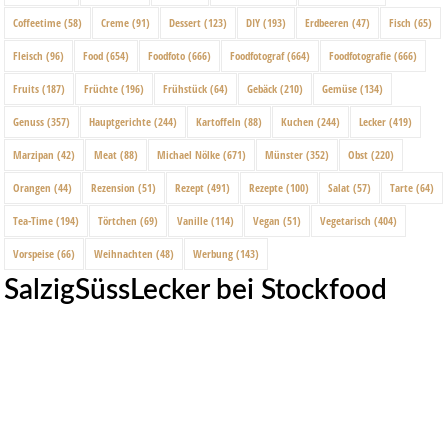
Coffeetime
(58)
Creme
(91)
Dessert
(123)
DIY
(193)
Erdbeeren
(47)
Fisch
(65)
Fleisch
(96)
Food
(654)
Foodfoto
(666)
Foodfotograf
(664)
Foodfotografie
(666)
Fruits
(187)
Früchte
(196)
Frühstück
(64)
Gebäck
(210)
Gemüse
(134)
Genuss
(357)
Hauptgerichte
(244)
Kartoffeln
(88)
Kuchen
(244)
Lecker
(419)
Marzipan
(42)
Meat
(88)
Michael Nölke
(671)
Münster
(352)
Obst
(220)
Orangen
(44)
Rezension
(51)
Rezept
(491)
Rezepte
(100)
Salat
(57)
Tarte
(64)
Tea-Time
(194)
Törtchen
(69)
Vanille
(114)
Vegan
(51)
Vegetarisch
(404)
Vorspeise
(66)
Weihnachten
(48)
Werbung
(143)
SalzigSüssLecker bei Stockfood