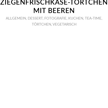
ZIEGENFRISCHKÄSE-TÖRTCHEN
MIT BEEREN
ALLGEMEIN
,
DESSERT
,
FOTOGRAFIE
,
KUCHEN
,
TEA-TIME
,
TÖRTCHEN
,
VEGETARISCH