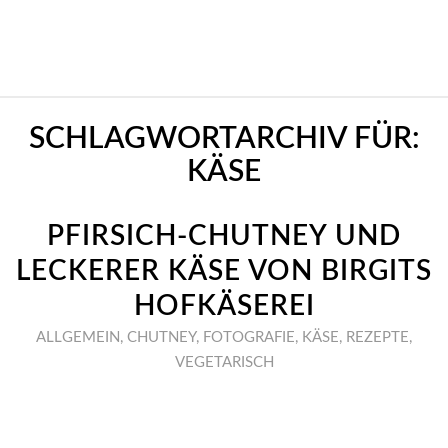
SCHLAGWORTARCHIV FÜR:
KÄSE
PFIRSICH-CHUTNEY UND
LECKERER KÄSE VON BIRGITS
HOFKÄSEREI
ALLGEMEIN
,
CHUTNEY
,
FOTOGRAFIE
,
KÄSE
,
REZEPTE
,
VEGETARISCH