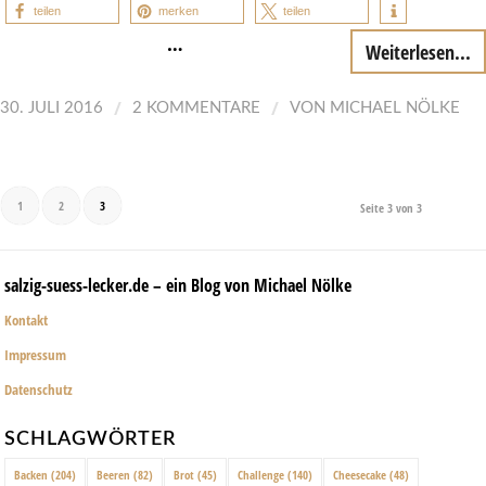
teilen
merken
teilen
…
Weiterlesen...
/
/
30. JULI 2016
2 KOMMENTARE
VON
MICHAEL NÖLKE
1
2
3
Seite 3 von 3
salzig-suess-lecker.de – ein Blog von Michael Nölke
Kontakt
Impressum
Datenschutz
SCHLAGWÖRTER
Backen
(204)
Beeren
(82)
Brot
(45)
Challenge
(140)
Cheesecake
(48)