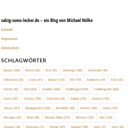
salzig-suess-lecker.de – ein Blog von Michael Nölke
Kontakt
Impressum
Datenschutz
SCHLAGWÖRTER
Backen
(204)
Beeren
(82)
Brot
(45)
Challenge
(140)
Cheesecake
(48)
Coffeetime
(58)
Creme
(91)
Dessert
(123)
DIY
(193)
Erdbeeren
(47)
Fisch
(65)
Fleisch
(96)
Food
(654)
Foodfoto
(666)
Foodfotograf
(664)
Foodfotografie
(666)
Fruits
(187)
Früchte
(196)
Frühstück
(64)
Gebäck
(210)
Gemüse
(134)
Genuss
(357)
Hauptgerichte
(244)
Kartoffeln
(88)
Kuchen
(244)
Lecker
(419)
Marzipan
(42)
Meat
(88)
Michael Nölke
(671)
Münster
(352)
Obst
(220)
Orangen
(44)
Rezension
(51)
Rezept
(491)
Rezepte
(100)
Salat
(57)
Tarte
(64)