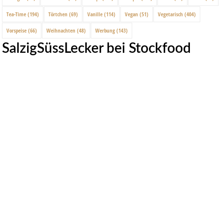
Tea-Time
(194)
Törtchen
(69)
Vanille
(114)
Vegan
(51)
Vegetarisch
(404)
Vorspeise
(66)
Weihnachten
(48)
Werbung
(143)
SalzigSüssLecker bei Stockfood