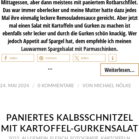
Mittagessen, aber dann meistens mit paniertem Rotbarschfilet.
Das war immer oberlecker und meine Mutter hatte dazu jedes
Mal ihre einmalig leckere Remouladensauce gereicht. Aber jetzt
mal einen Salat mit Kartoffeln und Gurken zu machen ist
ebenfalls sehr lecker und durch die Gurken schön knackig. Wer
jedoch Appetit auf Spargel hat, dem empfehle ich meinen
Lauwarmen Spargelsalat mit Parmaschinken
.
teilen
merken
teilen
…
Weiterlesen...
/
/
24. MAI 2024
0 KOMMENTARE
VON
MICHAEL NÖLKE
PANIERTES KALBSSCHNITZEL
MIT KARTOFFEL-GURKENSALAT
2022
,
ALLGEMEIN
,
FLEISCH
,
FOTOGRAFIE
,
KARTOFFELN
,