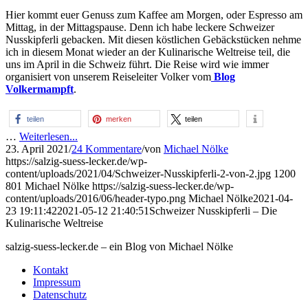
Hier kommt euer Genuss zum Kaffee am Morgen, oder Espresso am
Mittag, in der Mittagspause. Denn ich habe leckere Schweizer
Nusskipferli gebacken. Mit diesen köstlichen Gebäckstücken nehme
ich in diesem Monat wieder an der Kulinarische Weltreise teil, die
uns im April in die Schweiz führt. Die Reise wird wie immer
organisiert von unserem Reiseleiter Volker vom
Blog
Volkermampft
.
teilen
merken
teilen
…
Weiterlesen...
23. April 2021
/
24 Kommentare
/
von
Michael Nölke
https://salzig-suess-lecker.de/wp-
content/uploads/2021/04/Schweizer-Nusskipferli-2-von-2.jpg
1200
801
Michael Nölke
https://salzig-suess-lecker.de/wp-
content/uploads/2016/06/header-typo.png
Michael Nölke
2021-04-
23 19:11:42
2021-05-12 21:40:51
Schweizer Nusskipferli – Die
Kulinarische Weltreise
salzig-suess-lecker.de – ein Blog von Michael Nölke
Kontakt
Impressum
Datenschutz