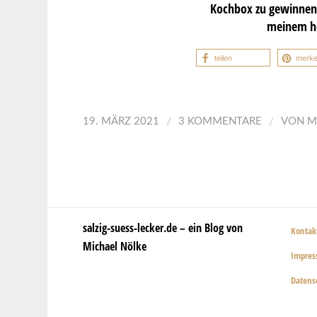
Kochbox zu gewinnen 
meinem he
teilen
merk
/
/
19. MÄRZ 2021
3 KOMMENTARE
VON
M
salzig-suess-lecker.de – ein Blog von
Kontak
Michael Nölke
Impre
Datens