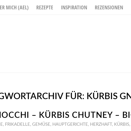
ER MICH (AEL)
REZEPTE
INSPIRATION
REZENSIONEN
GWORTARCHIV FÜR:
KÜRBIS G
NOCCHI – KÜRBIS CHUTNEY – B
IE
,
FRIKADELLE
,
GEMÜSE
,
HAUPTGERICHTE
,
HERZHAFT
,
KÜRBIS