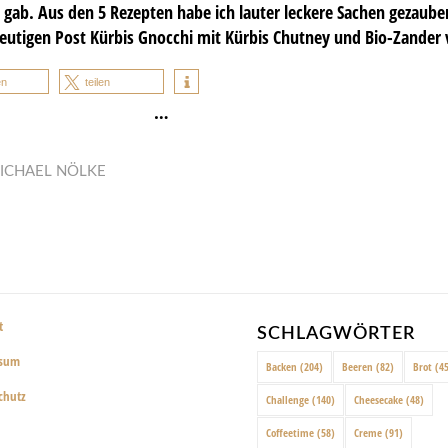
gab. Aus den 5 Rezepten habe ich lauter leckere Sachen gezaube
utigen Post Kürbis Gnocchi mit Kürbis Chutney und Bio-Zander v
en
teilen
…
ICHAEL NÖLKE
t
SCHLAGWÖRTER
ssum
Backen
(204)
Beeren
(82)
Brot
(45
chutz
Challenge
(140)
Cheesecake
(48)
Coffeetime
(58)
Creme
(91)