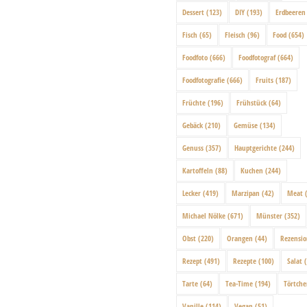
Dessert
(123)
DIY
(193)
Erdbeeren
Fisch
(65)
Fleisch
(96)
Food
(654)
Foodfoto
(666)
Foodfotograf
(664)
Foodfotografie
(666)
Fruits
(187)
Früchte
(196)
Frühstück
(64)
Gebäck
(210)
Gemüse
(134)
Genuss
(357)
Hauptgerichte
(244)
Kartoffeln
(88)
Kuchen
(244)
Lecker
(419)
Marzipan
(42)
Meat
(
Michael Nölke
(671)
Münster
(352)
Obst
(220)
Orangen
(44)
Rezensi
Rezept
(491)
Rezepte
(100)
Salat
(
Tarte
(64)
Tea-Time
(194)
Törtch
Vanille
(114)
Vegan
(51)