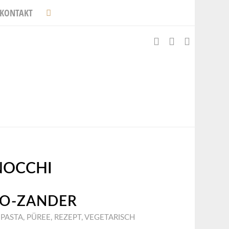
KONTAKT
NOCCHI
IO-ZANDER
,
PASTA
,
PÜREE
,
REZEPT
,
VEGETARISCH