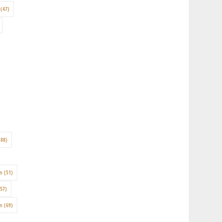
(47)
88)
on
(51)
57)
en
(69)