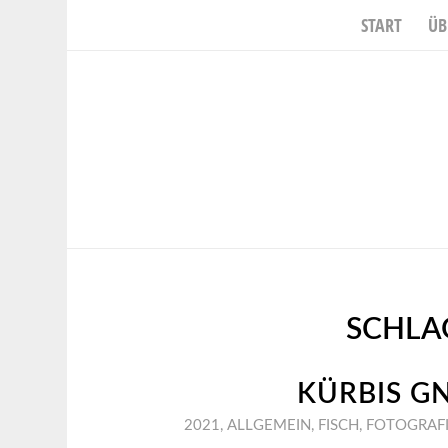
START
ÜB
SCHLA
KÜRBIS G
2021
,
ALLGEMEIN
,
FISCH
,
FOTOGRAF