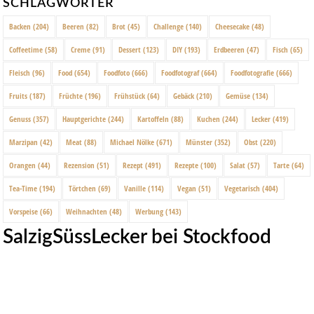
SCHLAGWÖRTER
Backen
(204)
Beeren
(82)
Brot
(45)
Challenge
(140)
Cheesecake
(48)
Coffeetime
(58)
Creme
(91)
Dessert
(123)
DIY
(193)
Erdbeeren
(47)
Fisch
(65)
Fleisch
(96)
Food
(654)
Foodfoto
(666)
Foodfotograf
(664)
Foodfotografie
(666)
Fruits
(187)
Früchte
(196)
Frühstück
(64)
Gebäck
(210)
Gemüse
(134)
Genuss
(357)
Hauptgerichte
(244)
Kartoffeln
(88)
Kuchen
(244)
Lecker
(419)
Marzipan
(42)
Meat
(88)
Michael Nölke
(671)
Münster
(352)
Obst
(220)
Orangen
(44)
Rezension
(51)
Rezept
(491)
Rezepte
(100)
Salat
(57)
Tarte
(64)
Tea-Time
(194)
Törtchen
(69)
Vanille
(114)
Vegan
(51)
Vegetarisch
(404)
Vorspeise
(66)
Weihnachten
(48)
Werbung
(143)
SalzigSüssLecker bei Stockfood