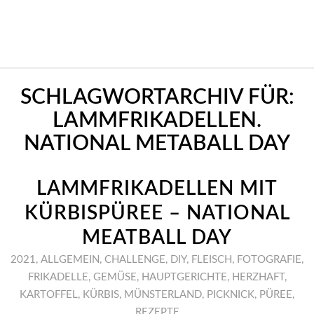
SCHLAGWORTARCHIV FÜR:
LAMMFRIKADELLEN.
NATIONAL METABALL DAY
LAMMFRIKADELLEN MIT
KÜRBISPÜREE – NATIONAL
MEATBALL DAY
2021
,
ALLGEMEIN
,
CHALLENGE
,
DIY
,
FLEISCH
,
FOTOGRAFIE
,
FRIKADELLE
,
GEMÜSE
,
HAUPTGERICHTE
,
HERZHAFT
,
KARTOFFEL
,
KÜRBIS
,
MÜNSTERLAND
,
PICKNICK
,
PÜREE
,
REZEPTE