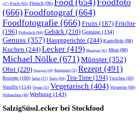
Food
(654)
Foodfoto
Fleisch
(96)
Fisch
(65)
(47)
(666)
Foodfotograf
(664)
Foodfotografie
(666)
Früchte
Fruits
(187)
(196)
Gebäck
(210)
Gemüse
(134)
Frühstück
(64)
Genuss
(357)
Hauptgerichte
(244)
Kartoffeln
(88)
Lecker
(419)
Kuchen
(244)
Meat
(88)
Marzipan
(42)
Michael Nölke
(671)
Münster
(352)
Rezept
(491)
Obst
(220)
Rezension
(51)
Orangen
(44)
Tea-Time
(194)
Rezepte
(100)
Törtchen
(69)
Tarte
(64)
Salat
(57)
Vegetarisch
(404)
Vanille
(114)
Vorspeise
(66)
Vegan
(51)
Werbung
(143)
Weihnachten
(48)
SalzigSüssLecker bei Stockfood