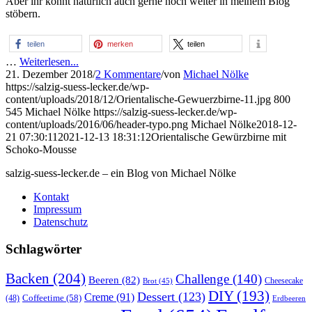
Aber ihr könnt natürlich auch gerne noch weiter in meinem Blog
stöbern.
teilen
merken
teilen
…
Weiterlesen...
21. Dezember 2018
/
2 Kommentare
/
von
Michael Nölke
https://salzig-suess-lecker.de/wp-
content/uploads/2018/12/Orientalische-Gewuerzbirne-11.jpg
800
545
Michael Nölke
https://salzig-suess-lecker.de/wp-
content/uploads/2016/06/header-typo.png
Michael Nölke
2018-12-
21 07:30:11
2021-12-13 18:31:12
Orientalische Gewürzbirne mit
Schoko-Mousse
salzig-suess-lecker.de – ein Blog von Michael Nölke
Kontakt
Impressum
Datenschutz
Schlagwörter
Backen
(204)
Challenge
(140)
Beeren
(82)
Brot
(45)
Cheesecake
DIY
(193)
Dessert
(123)
Creme
(91)
Coffeetime
(58)
(48)
Erdbeeren