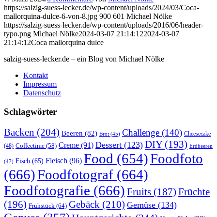
https://salzig-suess-lecker.de/wp-content/uploads/2024/03/Coca-
mallorquina-dulce-6-von-8.jpg
900
601
Michael Nölke
https://salzig-suess-lecker.de/wp-content/uploads/2016/06/header-
typo.png
Michael Nölke
2024-03-07 21:14:12
2024-03-07
21:14:12
Coca mallorquina dulce
salzig-suess-lecker.de – ein Blog von Michael Nölke
Kontakt
Impressum
Datenschutz
Schlagwörter
Backen
(204)
Challenge
(140)
Beeren
(82)
Brot
(45)
Cheesecake
DIY
(193)
Dessert
(123)
Creme
(91)
Coffeetime
(58)
(48)
Erdbeeren
Food
(654)
Foodfoto
Fleisch
(96)
Fisch
(65)
(47)
(666)
Foodfotograf
(664)
Foodfotografie
(666)
Früchte
Fruits
(187)
(196)
Gebäck
(210)
Gemüse
(134)
Frühstück
(64)