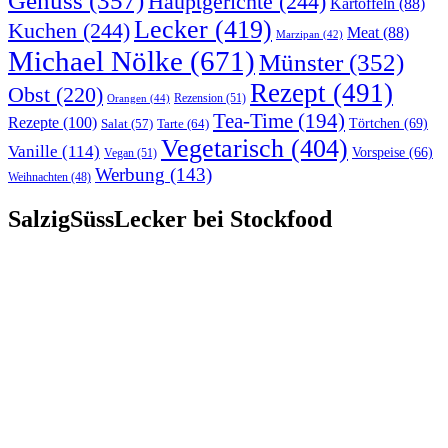
Genuss
(357)
Hauptgerichte
(244)
Kartoffeln
(88)
Lecker
(419)
Kuchen
(244)
Meat
(88)
Marzipan
(42)
Michael Nölke
(671)
Münster
(352)
Rezept
(491)
Obst
(220)
Rezension
(51)
Orangen
(44)
Tea-Time
(194)
Rezepte
(100)
Törtchen
(69)
Tarte
(64)
Salat
(57)
Vegetarisch
(404)
Vanille
(114)
Vorspeise
(66)
Vegan
(51)
Werbung
(143)
Weihnachten
(48)
SalzigSüssLecker bei Stockfood