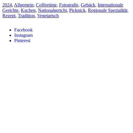
2024
,
Allgemein
,
Coffeetime
,
Fotografie
,
Gebäck
,
Internationale
Gerichte
,
Kuchen
,
Nationalgericht
,
Picknick
,
Regionale Spezialität
,
Rezept
,
Tradition
,
Vegetarisch
Facebook
Instagram
Pinterest