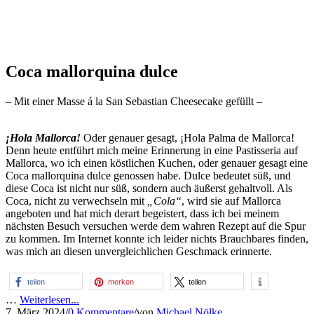
Coca mallorquina dulce
– Mit einer Masse á la San Sebastian Cheesecake gefüllt –
¡Hola Mallorca!
Oder genauer gesagt, ¡Hola Palma de Mallorca!
Denn heute entführt mich meine Erinnerung in eine Pastisseria auf
Mallorca, wo ich einen köstlichen Kuchen, oder genauer gesagt eine
Coca mallorquina dulce genossen habe. Dulce bedeutet süß, und
diese Coca ist nicht nur süß, sondern auch äußerst gehaltvoll. Als
Coca, nicht zu verwechseln mit
„Cola“
, wird sie auf Mallorca
angeboten und hat mich derart begeistert, dass ich bei meinem
nächsten Besuch versuchen werde dem wahren Rezept auf die Spur
zu kommen. Im Internet konnte ich leider nichts Brauchbares finden,
was mich an diesen unvergleichlichen Geschmack erinnerte.
teilen
merken
teilen
…
Weiterlesen...
7. März 2024
/
0 Kommentare
/
von
Michael Nölke