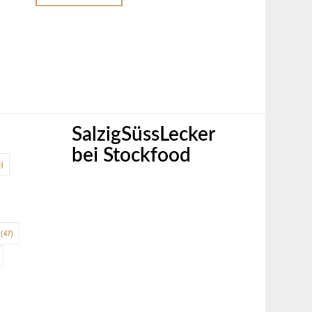
SalzigSüssLecker
bei Stockfood
)
(47)