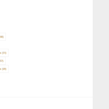
88)
on
(51)
57)
en
(69)