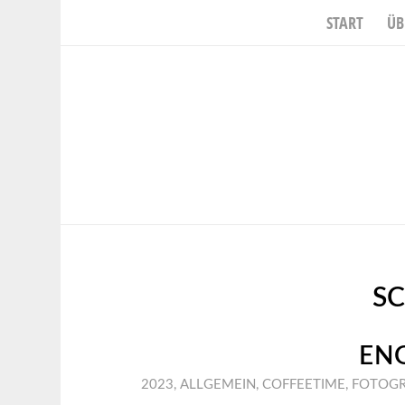
START
ÜB
S
EN
2023
,
ALLGEMEIN
,
COFFEETIME
,
FOTOGR