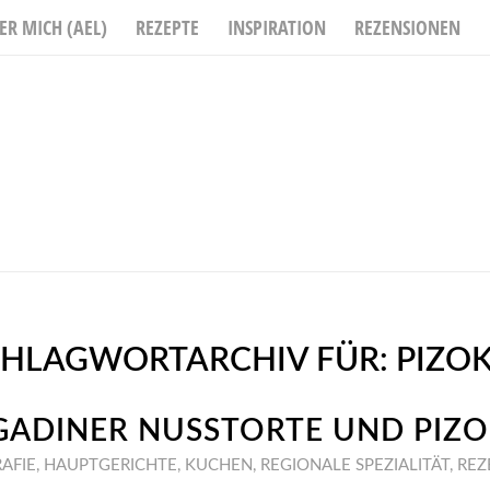
ER MICH (AEL)
REZEPTE
INSPIRATION
REZENSIONEN
CHLAGWORTARCHIV FÜR:
PIZO
GADINER NUSSTORTE UND PIZO
AFIE
,
HAUPTGERICHTE
,
KUCHEN
,
REGIONALE SPEZIALITÄT
,
REZ