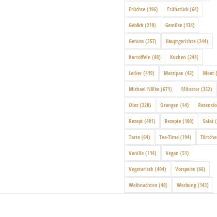
Früchte
(196)
Frühstück
(64)
Gebäck
(210)
Gemüse
(134)
Genuss
(357)
Hauptgerichte
(244)
Kartoffeln
(88)
Kuchen
(244)
Lecker
(419)
Marzipan
(42)
Meat
(
Michael Nölke
(671)
Münster
(352)
Obst
(220)
Orangen
(44)
Rezensi
Rezept
(491)
Rezepte
(100)
Salat
(
Tarte
(64)
Tea-Time
(194)
Törtch
Vanille
(114)
Vegan
(51)
Vegetarisch
(404)
Vorspeise
(66)
Weihnachten
(48)
Werbung
(143)