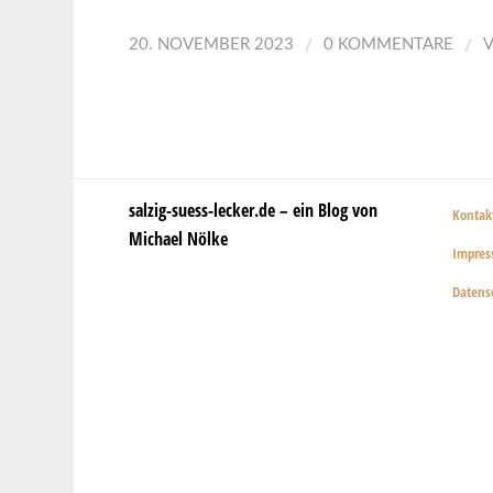
/
/
20. NOVEMBER 2023
0 KOMMENTARE
salzig-suess-lecker.de – ein Blog von
Kontak
Michael Nölke
Impre
Datens