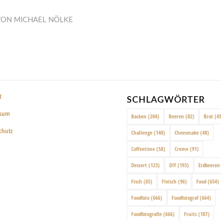
VON
MICHAEL NÖLKE
t
SCHLAGWÖRTER
ssum
Backen
(204)
Beeren
(82)
Brot
(45
chutz
Challenge
(140)
Cheesecake
(48)
Coffeetime
(58)
Creme
(91)
Dessert
(123)
DIY
(193)
Erdbeeren
Fisch
(65)
Fleisch
(96)
Food
(654)
Foodfoto
(666)
Foodfotograf
(664)
Foodfotografie
(666)
Fruits
(187)