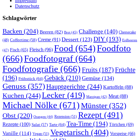
Impressum
Datenschutz
Schlagwörter
Backen
(204)
Challenge
(140)
Beeren
(82)
Brot
(45)
Cheesecake
DIY
(193)
Dessert
(123)
Creme
(91)
Coffeetime
(58)
(48)
Erdbeeren
Food
(654)
Foodfoto
Fleisch
(96)
Fisch
(65)
(47)
(666)
Foodfotograf
(664)
Foodfotografie
(666)
Früchte
Fruits
(187)
(196)
Gebäck
(210)
Gemüse
(134)
Frühstück
(64)
Genuss
(357)
Hauptgerichte
(244)
Kartoffeln
(88)
Lecker
(419)
Kuchen
(244)
Meat
(88)
Marzipan
(42)
Michael Nölke
(671)
Münster
(352)
Rezept
(491)
Obst
(220)
Rezension
(51)
Orangen
(44)
Tea-Time
(194)
Rezepte
(100)
Törtchen
(69)
Tarte
(64)
Salat
(57)
Vegetarisch
(404)
Vanille
(114)
Vorspeise
(66)
Vegan
(51)