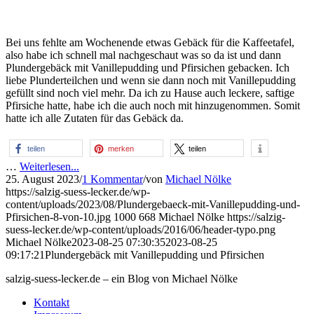
Bei uns fehlte am Wochenende etwas Gebäck für die Kaffeetafel,
also habe ich schnell mal nachgeschaut was so da ist und dann
Plundergebäck mit Vanillepudding und Pfirsichen gebacken. Ich
liebe Plunderteilchen und wenn sie dann noch mit Vanillepudding
gefüllt sind noch viel mehr. Da ich zu Hause auch leckere, saftige
Pfirsiche hatte, habe ich die auch noch mit hinzugenommen. Somit
hatte ich alle Zutaten für das Gebäck da.
teilen
merken
teilen
…
Weiterlesen...
25. August 2023
/
1 Kommentar
/
von
Michael Nölke
https://salzig-suess-lecker.de/wp-
content/uploads/2023/08/Plundergebaeck-mit-Vanillepudding-und-
Pfirsichen-8-von-10.jpg
1000
668
Michael Nölke
https://salzig-
suess-lecker.de/wp-content/uploads/2016/06/header-typo.png
Michael Nölke
2023-08-25 07:30:35
2023-08-25
09:17:21
Plundergebäck mit Vanillepudding und Pfirsichen
salzig-suess-lecker.de – ein Blog von Michael Nölke
Kontakt