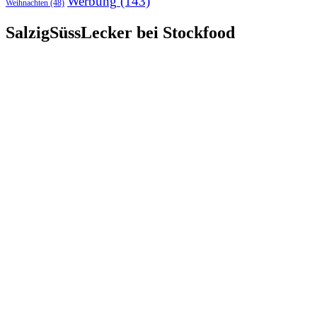
Werbung
(143)
Weihnachten
(48)
SalzigSüssLecker bei Stockfood