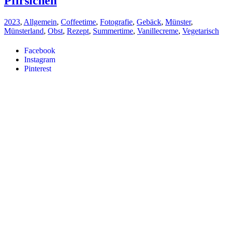
Pfirsichen
2023
,
Allgemein
,
Coffeetime
,
Fotografie
,
Gebäck
,
Münster
,
Münsterland
,
Obst
,
Rezept
,
Summertime
,
Vanillecreme
,
Vegetarisch
Facebook
Instagram
Pinterest