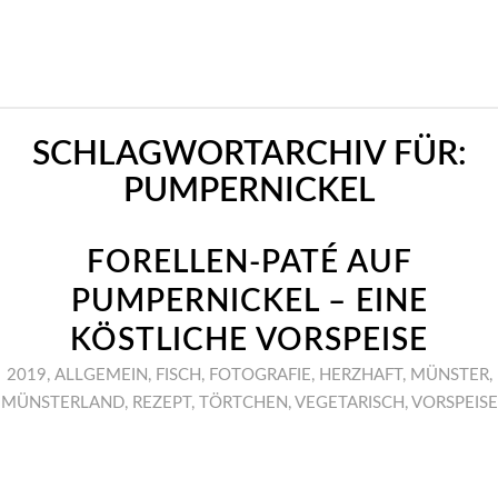
SCHLAGWORTARCHIV FÜR:
PUMPERNICKEL
FORELLEN-PATÉ AUF
PUMPERNICKEL – EINE
KÖSTLICHE VORSPEISE
2019
,
ALLGEMEIN
,
FISCH
,
FOTOGRAFIE
,
HERZHAFT
,
MÜNSTER
,
MÜNSTERLAND
,
REZEPT
,
TÖRTCHEN
,
VEGETARISCH
,
VORSPEISE