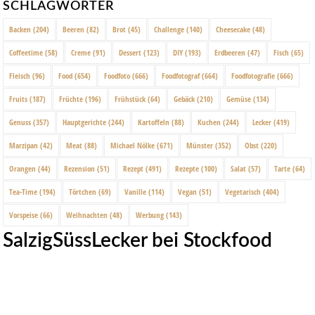
SCHLAGWÖRTER
Backen
(204)
Beeren
(82)
Brot
(45)
Challenge
(140)
Cheesecake
(48)
Coffeetime
(58)
Creme
(91)
Dessert
(123)
DIY
(193)
Erdbeeren
(47)
Fisch
(65)
Fleisch
(96)
Food
(654)
Foodfoto
(666)
Foodfotograf
(664)
Foodfotografie
(666)
Fruits
(187)
Früchte
(196)
Frühstück
(64)
Gebäck
(210)
Gemüse
(134)
Genuss
(357)
Hauptgerichte
(244)
Kartoffeln
(88)
Kuchen
(244)
Lecker
(419)
Marzipan
(42)
Meat
(88)
Michael Nölke
(671)
Münster
(352)
Obst
(220)
Orangen
(44)
Rezension
(51)
Rezept
(491)
Rezepte
(100)
Salat
(57)
Tarte
(64)
Tea-Time
(194)
Törtchen
(69)
Vanille
(114)
Vegan
(51)
Vegetarisch
(404)
Vorspeise
(66)
Weihnachten
(48)
Werbung
(143)
SalzigSüssLecker bei Stockfood