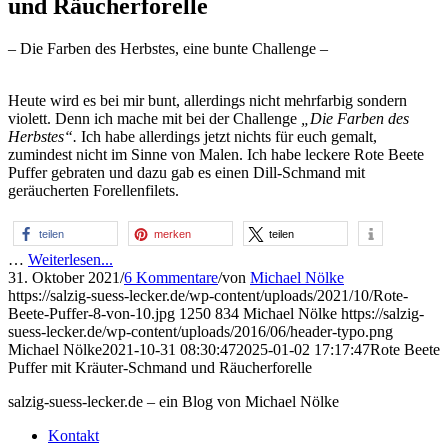
und Räucherforelle
– Die Farben des Herbstes, eine bunte Challenge –
Heute wird es bei mir bunt, allerdings nicht mehrfarbig sondern
violett. Denn ich mache mit bei der Challenge
„
Die Farben des
Herbstes“.
Ich habe allerdings jetzt nichts für euch gemalt,
zumindest nicht im Sinne von Malen. Ich habe leckere Rote Beete
Puffer gebraten und dazu gab es einen Dill-Schmand mit
geräucherten Forellenfilets.
teilen
merken
teilen
…
Weiterlesen...
31. Oktober 2021
/
6 Kommentare
/
von
Michael Nölke
https://salzig-suess-lecker.de/wp-content/uploads/2021/10/Rote-
Beete-Puffer-8-von-10.jpg
1250
834
Michael Nölke
https://salzig-
suess-lecker.de/wp-content/uploads/2016/06/header-typo.png
Michael Nölke
2021-10-31 08:30:47
2025-01-02 17:17:47
Rote Beete
Puffer mit Kräuter-Schmand und Räucherforelle
salzig-suess-lecker.de – ein Blog von Michael Nölke
Kontakt