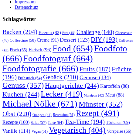
Impressum
Datenschutz
Schlagwörter
Backen
(204)
Challenge
(140)
Beeren
(82)
Brot
(45)
Cheesecake
DIY
(193)
Dessert
(123)
Creme
(91)
Coffeetime
(58)
(48)
Erdbeeren
Food
(654)
Foodfoto
Fleisch
(96)
Fisch
(65)
(47)
(666)
Foodfotograf
(664)
Foodfotografie
(666)
Früchte
Fruits
(187)
(196)
Gebäck
(210)
Gemüse
(134)
Frühstück
(64)
Genuss
(357)
Hauptgerichte
(244)
Kartoffeln
(88)
Lecker
(419)
Kuchen
(244)
Meat
(88)
Marzipan
(42)
Michael Nölke
(671)
Münster
(352)
Rezept
(491)
Obst
(220)
Rezension
(51)
Orangen
(44)
Tea-Time
(194)
Rezepte
(100)
Törtchen
(69)
Tarte
(64)
Salat
(57)
Vegetarisch
(404)
Vanille
(114)
Vorspeise
(66)
Vegan
(51)