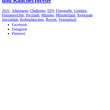
und Räucherforelle
2021
,
Allgemein
,
Challenge
,
DIY
,
Fotografie
,
Gemüse
,
Hauptgerichte
,
Herzhaft
,
Münster
,
Münsterland
,
Regionale
Spezialität
,
Reibeplätzchen
,
Rezept
,
Vegetarisch
Facebook
Instagram
Pinterest