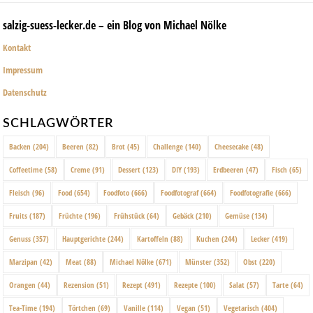
salzig-suess-lecker.de – ein Blog von Michael Nölke
Kontakt
Impressum
Datenschutz
SCHLAGWÖRTER
Backen
(204)
Beeren
(82)
Brot
(45)
Challenge
(140)
Cheesecake
(48)
Coffeetime
(58)
Creme
(91)
Dessert
(123)
DIY
(193)
Erdbeeren
(47)
Fisch
(65)
Fleisch
(96)
Food
(654)
Foodfoto
(666)
Foodfotograf
(664)
Foodfotografie
(666)
Fruits
(187)
Früchte
(196)
Frühstück
(64)
Gebäck
(210)
Gemüse
(134)
Genuss
(357)
Hauptgerichte
(244)
Kartoffeln
(88)
Kuchen
(244)
Lecker
(419)
Marzipan
(42)
Meat
(88)
Michael Nölke
(671)
Münster
(352)
Obst
(220)
Orangen
(44)
Rezension
(51)
Rezept
(491)
Rezepte
(100)
Salat
(57)
Tarte
(64)
Tea-Time
(194)
Törtchen
(69)
Vanille
(114)
Vegan
(51)
Vegetarisch
(404)