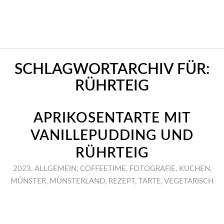
SCHLAGWORTARCHIV FÜR:
RÜHRTEIG
APRIKOSENTARTE MIT
VANILLEPUDDING UND
RÜHRTEIG
2023
,
ALLGEMEIN
,
COFFEETIME
,
FOTOGRAFIE
,
KUCHEN
,
MÜNSTER
,
MÜNSTERLAND
,
REZEPT
,
TARTE
,
VEGETARISCH