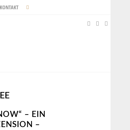
KONTAKT
EE
NOW“ – EIN
ZENSION –