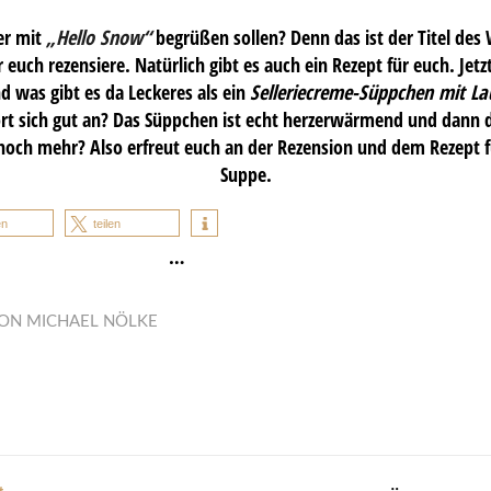
er mit
„Hello Snow“
begrüßen sollen? Denn das ist der Titel des 
r euch rezensiere. Natürlich gibt es auch ein Rezept für euch. Jetz
 was gibt es da Leckeres als ein
Selleriecreme-Süppchen mit L
hört sich gut an? Das Süppchen ist echt herzerwärmend und dann 
noch mehr? Also erfreut euch an der Rezension und dem Rezept fü
Suppe.
en
teilen
…
ON
MICHAEL NÖLKE