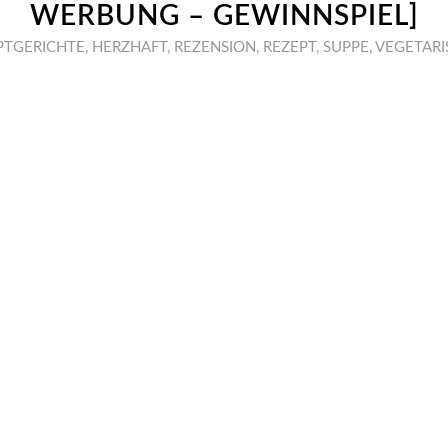
WERBUNG – GEWINNSPIEL]
PTGERICHTE
,
HERZHAFT
,
REZENSION
,
REZEPT
,
SUPPE
,
VEGETARI