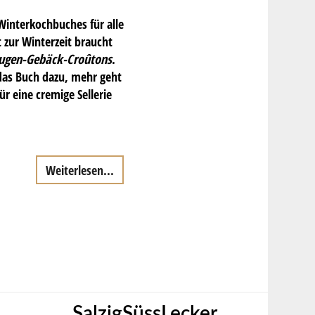
Winterkochbuches für alle
t zur Winterzeit braucht
augen-Gebäck-Croûtons
.
das Buch dazu, mehr geht
r eine cremige Sellerie
Weiterlesen...
SalzigSüssLecker