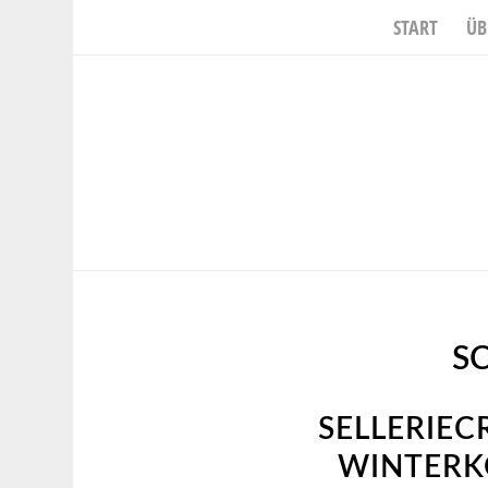
START
ÜB
S
SELLERIEC
WINTERKO