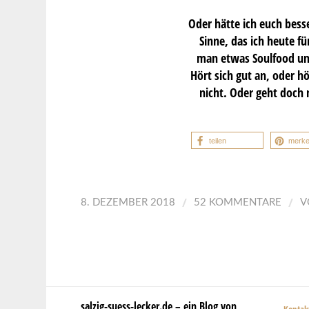
Oder hätte ich euch bess
Sinne, das ich heute fü
man etwas Soulfood und
Hört sich gut an, oder 
nicht. Oder geht doch 
teilen
merk
/
/
8. DEZEMBER 2018
52 KOMMENTARE
V
salzig-suess-lecker.de – ein Blog von