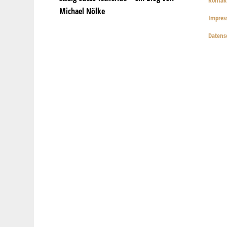
Kontak
Michael Nölke
Impre
Datens