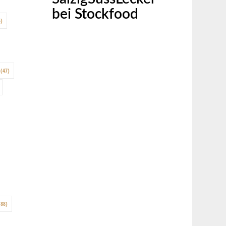
bei Stockfood
)
(47)
88)