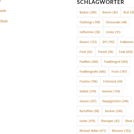
t
SCHLAGWÖRTER
ssum
Backen
(204)
Beeren
(82)
Brot
(45
chutz
Challenge
(140)
Cheesecake
(48)
Coffeetime
(58)
Creme
(91)
Dessert
(123)
DIY
(193)
Erdbeeren
Fisch
(65)
Fleisch
(96)
Food
(654)
Foodfoto
(666)
Foodfotograf
(664)
Foodfotografie
(666)
Fruits
(187)
Früchte
(196)
Frühstück
(64)
Gebäck
(210)
Gemüse
(134)
Genuss
(357)
Hauptgerichte
(244)
Kartoffeln
(88)
Kuchen
(244)
Lecker
(419)
Marzipan
(42)
Meat
(
Michael Nölke
(671)
Münster
(352)