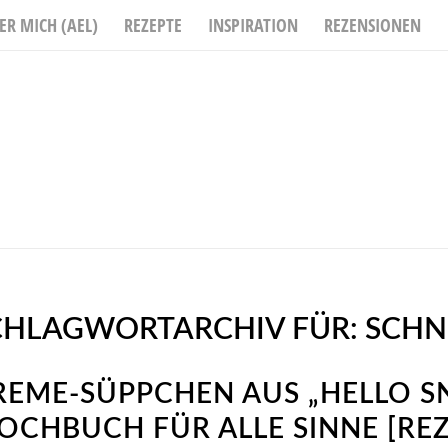
ER MICH (AEL)
REZEPTE
INSPIRATION
REZENSIONEN
CHLAGWORTARCHIV FÜR:
SCHN
REME-SÜPPCHEN AUS „HELLO S
CHBUCH FÜR ALLE SINNE [RE