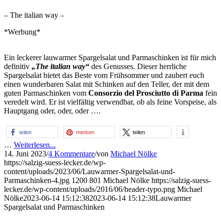
– The italian way –
*Werbung*
Ein leckerer lauwarmer Spargelsalat und Parmaschinken ist für mich
definitiv
„The italian way“
des Genusses. Dieser herrliche
Spargelsalat bietet das Beste vom Frühsommer und zaubert euch
einen wunderbaren Salat mit Schinken auf den Teller, der mit dem
guten Parmaschinken vom
Consorzio del Prosciutto di Parma
fein
veredelt wird. Er ist vielfältig verwendbar, ob als feine Vorspeise, als
Hauptgang oder, oder, oder ….
teilen
merken
teilen
…
Weiterlesen...
14. Juni 2023
/
4 Kommentare
/
von
Michael Nölke
https://salzig-suess-lecker.de/wp-
content/uploads/2023/06/Lauwarmer-Spargelsalat-und-
Parmaschinken-4.jpg
1200
801
Michael Nölke
https://salzig-suess-
lecker.de/wp-content/uploads/2016/06/header-typo.png
Michael
Nölke
2023-06-14 15:12:38
2023-06-14 15:12:38
Lauwarmer
Spargelsalat und Parmaschinken