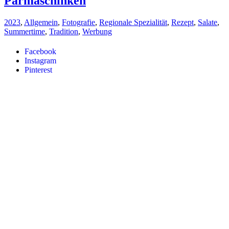
Parmaschinken
2023
,
Allgemein
,
Fotografie
,
Regionale Spezialität
,
Rezept
,
Salate
,
Summertime
,
Tradition
,
Werbung
Facebook
Instagram
Pinterest