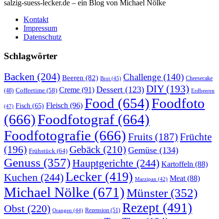
salzig-suess-lecker.de – ein Blog von Michael Nölke
Kontakt
Impressum
Datenschutz
Schlagwörter
Backen
(204)
Challenge
(140)
Beeren
(82)
Brot
(45)
Cheesecake
DIY
(193)
Dessert
(123)
Creme
(91)
Coffeetime
(58)
(48)
Erdbeeren
Food
(654)
Foodfoto
Fleisch
(96)
Fisch
(65)
(47)
(666)
Foodfotograf
(664)
Foodfotografie
(666)
Früchte
Fruits
(187)
(196)
Gebäck
(210)
Gemüse
(134)
Frühstück
(64)
Genuss
(357)
Hauptgerichte
(244)
Kartoffeln
(88)
Lecker
(419)
Kuchen
(244)
Meat
(88)
Marzipan
(42)
Michael Nölke
(671)
Münster
(352)
Rezept
(491)
Obst
(220)
Rezension
(51)
Orangen
(44)