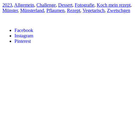
2023
,
Allgemein
,
Challenge
,
Dessert
,
Fotografie
,
Koch mein rezept
,
Münster
,
Münsterland
,
Pflaumen
,
Rezept
,
Vegetarisch
,
Zwetschgen
Facebook
Instagram
Pinterest