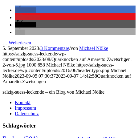
teilen
merken
teilen
…
Weiterlesen...
5. September 2023
/
3 Kommentare
/
von
Michael Nölke
https://salzig-suess-lecker.de/wp-
content/uploads/2023/08/Quarknocken-auf-Amaretto-Zwetschgen-
2-von-5.jpg
1000
658
Michael Nölke
https://salzig-suess-
lecker.de/wp-content/uploads/2016/06/header-typo.png
Michael
Nölke
2023-09-05 07:30:37
2023-09-07 14:42:58
Quarknocken auf
Amaretto-Zwetschgen
salzig-suess-lecker.de – ein Blog von Michael Nölke
Kontakt
Impressum
Datenschutz
Schlagwörter