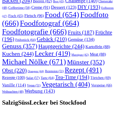
Backen
(204)
Challenge
(140)
Beeren
(82)
Brot
(45)
Cheesecake
DIY
(193)
Dessert
(123)
Creme
(91)
Coffeetime
(58)
(48)
Erdbeeren
Food
(654)
Foodfoto
Fleisch
(96)
Fisch
(65)
(47)
(666)
Foodfotograf
(664)
Foodfotografie
(666)
Früchte
Fruits
(187)
(196)
Gebäck
(210)
Gemüse
(134)
Frühstück
(64)
Genuss
(357)
Hauptgerichte
(244)
Kartoffeln
(88)
Lecker
(419)
Kuchen
(244)
Meat
(88)
Marzipan
(42)
Michael Nölke
(671)
Münster
(352)
Rezept
(491)
Obst
(220)
Rezension
(51)
Orangen
(44)
Tea-Time
(194)
Rezepte
(100)
Törtchen
(69)
Tarte
(64)
Salat
(57)
Vegetarisch
(404)
Vanille
(114)
Vorspeise
(66)
Vegan
(51)
Werbung
(143)
Weihnachten
(48)
SalzigSüssLecker bei Stockfood