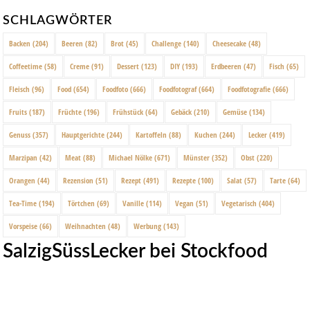
SCHLAGWÖRTER
Backen
(204)
Beeren
(82)
Brot
(45)
Challenge
(140)
Cheesecake
(48)
Coffeetime
(58)
Creme
(91)
Dessert
(123)
DIY
(193)
Erdbeeren
(47)
Fisch
(65)
Fleisch
(96)
Food
(654)
Foodfoto
(666)
Foodfotograf
(664)
Foodfotografie
(666)
Fruits
(187)
Früchte
(196)
Frühstück
(64)
Gebäck
(210)
Gemüse
(134)
Genuss
(357)
Hauptgerichte
(244)
Kartoffeln
(88)
Kuchen
(244)
Lecker
(419)
Marzipan
(42)
Meat
(88)
Michael Nölke
(671)
Münster
(352)
Obst
(220)
Orangen
(44)
Rezension
(51)
Rezept
(491)
Rezepte
(100)
Salat
(57)
Tarte
(64)
Tea-Time
(194)
Törtchen
(69)
Vanille
(114)
Vegan
(51)
Vegetarisch
(404)
Vorspeise
(66)
Weihnachten
(48)
Werbung
(143)
SalzigSüssLecker bei Stockfood