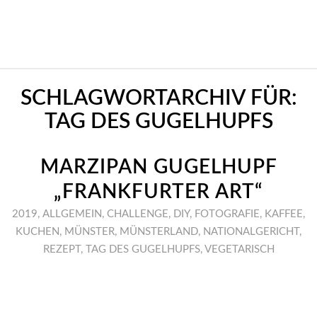
SCHLAGWORTARCHIV FÜR:
TAG DES GUGELHUPFS
MARZIPAN GUGELHUPF
„FRANKFURTER ART“
2019
,
ALLGEMEIN
,
CHALLENGE
,
DIY
,
FOTOGRAFIE
,
KAFFEE
,
KUCHEN
,
MÜNSTER
,
MÜNSTERLAND
,
NATIONALGERICHT
,
REZEPT
,
TAG DES GUGELHUPFS
,
VEGETARISCH