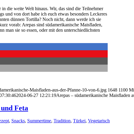
 in die weite Welt hinaus. Wir, das sind die Teilnehmer
gs und von dort habe ich euch etwas besonders Leckeres
nnten dünnen Tortilla? Noch nicht, dann werde ich sie
 kurz vorab: Arepas sind südamerikanische Maisfladen,
n man sie so essen, oder mit den unterschiedlichsten
uedamerikanische-Maisfladen-aus-der-Pfanne-10-von-6.jpg
1648
1100
Mi
07:30:46
2024-06-27 12:21:19
Arepas – südamerikanische Maisfladen a
 und Feta
ezept
,
Snacks
,
Summertime
,
Tradition
,
Türkei
,
Vegetarisch