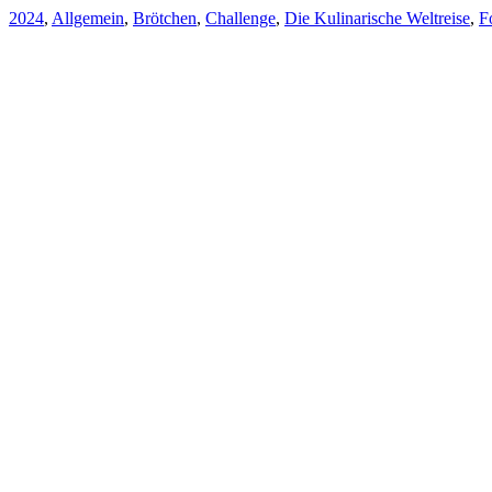
2024
,
Allgemein
,
Brötchen
,
Challenge
,
Die Kulinarische Weltreise
,
F