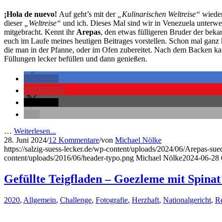
¡Hola de nuevo!
Auf geht’s mit der
„Kulinarischen Weltreise“
wieder
dieser
„Weltreise“
und ich. Dieses Mal sind wir in Venezuela unterwe
mitgebracht. Kennt ihr
Arepas
, den etwas fülligeren Bruder der beka
euch im Laufe meines heutigen Beitrages vorstellen. Schon mal ganz
die man in der Pfanne, oder im Ofen zubereitet. Nach dem Backen kan
Füllungen lecker befüllen und dann genießen.
teilen
merken
teilen
…
Weiterlesen...
28. Juni 2024
/
12 Kommentare
/
von
Michael Nölke
https://salzig-suess-lecker.de/wp-content/uploads/2024/06/Arepas-s
content/uploads/2016/06/header-typo.png
Michael Nölke
2024-06-28 
Gefüllte Teigfladen – Goezleme mit Spinat
2020
,
Allgemein
,
Challenge
,
Fotografie
,
Herzhaft
,
Nationalgericht
,
R