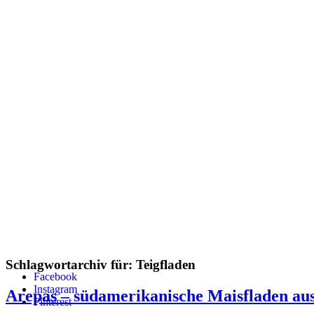
Schlagwortarchiv für:
Teigfladen
Facebook
Instagram
Arepas – südamerikanische Maisfladen au
Pinterest