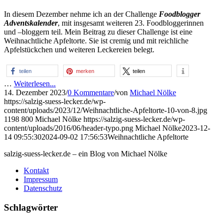
In diesem Dezember nehme ich an der Challenge
Foodblogger
Adventskalender
, mit insgesamt weiteren 23. Foodbloggerinnen
und –bloggern teil. Mein Beitrag zu dieser Challenge ist eine
Weihnachtliche Apfeltorte. Sie ist cremig und mit reichliche
Apfelstückchen und weiteren Leckereien belegt.
teilen
merken
teilen
…
Weiterlesen...
14. Dezember 2023
/
0 Kommentare
/
von
Michael Nölke
https://salzig-suess-lecker.de/wp-
content/uploads/2023/12/Weihnachtliche-Apfeltorte-10-von-8.jpg
1198
800
Michael Nölke
https://salzig-suess-lecker.de/wp-
content/uploads/2016/06/header-typo.png
Michael Nölke
2023-12-
14 09:55:30
2024-09-02 17:56:53
Weihnachtliche Apfeltorte
salzig-suess-lecker.de – ein Blog von Michael Nölke
Kontakt
Impressum
Datenschutz
Schlagwörter