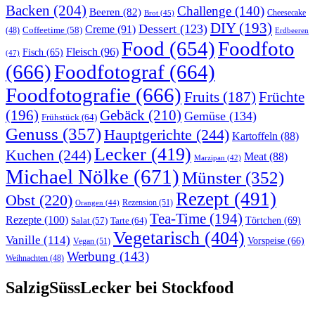
Backen
(204)
Challenge
(140)
Beeren
(82)
Brot
(45)
Cheesecake
DIY
(193)
Dessert
(123)
Creme
(91)
Coffeetime
(58)
(48)
Erdbeeren
Food
(654)
Foodfoto
Fleisch
(96)
Fisch
(65)
(47)
(666)
Foodfotograf
(664)
Foodfotografie
(666)
Früchte
Fruits
(187)
(196)
Gebäck
(210)
Gemüse
(134)
Frühstück
(64)
Genuss
(357)
Hauptgerichte
(244)
Kartoffeln
(88)
Lecker
(419)
Kuchen
(244)
Meat
(88)
Marzipan
(42)
Michael Nölke
(671)
Münster
(352)
Rezept
(491)
Obst
(220)
Rezension
(51)
Orangen
(44)
Tea-Time
(194)
Rezepte
(100)
Törtchen
(69)
Tarte
(64)
Salat
(57)
Vegetarisch
(404)
Vanille
(114)
Vorspeise
(66)
Vegan
(51)
Werbung
(143)
Weihnachten
(48)
SalzigSüssLecker bei Stockfood