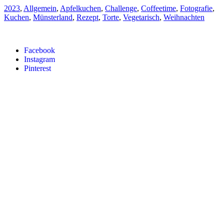
2023
,
Allgemein
,
Apfelkuchen
,
Challenge
,
Coffeetime
,
Fotografie
,
Kuchen
,
Münsterland
,
Rezept
,
Torte
,
Vegetarisch
,
Weihnachten
Facebook
Instagram
Pinterest