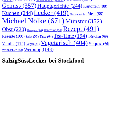
Genuss
(357)
Hauptgerichte
(244)
Kartoffeln
(88)
Lecker
(419)
Kuchen
(244)
Meat
(88)
Marzipan
(42)
Michael Nölke
(671)
Münster
(352)
Rezept
(491)
Obst
(220)
Rezension
(51)
Orangen
(44)
Tea-Time
(194)
Rezepte
(100)
Törtchen
(69)
Tarte
(64)
Salat
(57)
Vegetarisch
(404)
Vanille
(114)
Vorspeise
(66)
Vegan
(51)
Werbung
(143)
Weihnachten
(48)
SalzigSüssLecker bei Stockfood