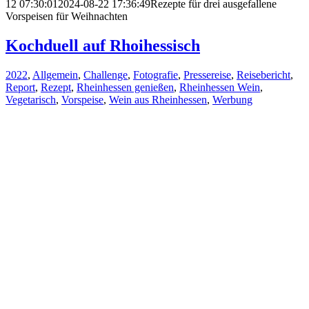
12 07:30:01
2024-08-22 17:36:49
Rezepte für drei ausgefallene
Vorspeisen für Weihnachten
Kochduell auf Rhoihessisch
2022
,
Allgemein
,
Challenge
,
Fotografie
,
Pressereise
,
Reisebericht
,
Report
,
Rezept
,
Rheinhessen genießen
,
Rheinhessen Wein
,
Vegetarisch
,
Vorspeise
,
Wein aus Rheinhessen
,
Werbung