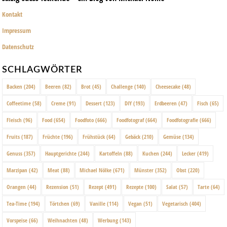
Kontakt
Impressum
Datenschutz
SCHLAGWÖRTER
Backen
(204)
Beeren
(82)
Brot
(45)
Challenge
(140)
Cheesecake
(48)
Coffeetime
(58)
Creme
(91)
Dessert
(123)
DIY
(193)
Erdbeeren
(47)
Fisch
(65)
Fleisch
(96)
Food
(654)
Foodfoto
(666)
Foodfotograf
(664)
Foodfotografie
(666)
Fruits
(187)
Früchte
(196)
Frühstück
(64)
Gebäck
(210)
Gemüse
(134)
Genuss
(357)
Hauptgerichte
(244)
Kartoffeln
(88)
Kuchen
(244)
Lecker
(419)
Marzipan
(42)
Meat
(88)
Michael Nölke
(671)
Münster
(352)
Obst
(220)
Orangen
(44)
Rezension
(51)
Rezept
(491)
Rezepte
(100)
Salat
(57)
Tarte
(64)
Tea-Time
(194)
Törtchen
(69)
Vanille
(114)
Vegan
(51)
Vegetarisch
(404)
Vorspeise
(66)
Weihnachten
(48)
Werbung
(143)