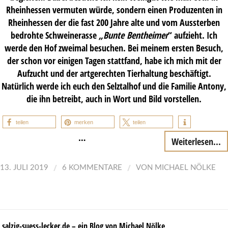
Rheinhessen vermuten würde, sondern einen Produzenten in
Rheinhessen der die fast 200 Jahre alte und vom Aussterben
bedrohte Schweinerasse
„Bunte Bentheimer
“ aufzieht. Ich
werde den Hof zweimal besuchen. Bei meinem ersten Besuch,
der schon vor einigen Tagen stattfand, habe ich mich mit der
Aufzucht und der artgerechten Tierhaltung beschäftigt.
Natürlich werde ich euch den Selztalhof und die Familie Antony,
die ihn betreibt, auch in Wort und Bild vorstellen.
teilen
merken
teilen
…
Weiterlesen...
/
/
13. JULI 2019
6 KOMMENTARE
VON
MICHAEL NÖLKE
salzig-suess-lecker.de – ein Blog von Michael Nölke