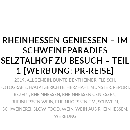
RHEINHESSEN GENIESSEN – IM
SCHWEINEPARADIES
SELZTALHOF ZU BESUCH – TEIL
1 [WERBUNG; PR-REISE]
2019
,
ALLGEMEIN
,
BUNTE BENTHEIMER
,
FLEISCH
,
FOTOGRAFIE
,
HAUPTGERICHTE
,
HERZHAFT
,
MÜNSTER
,
REPORT
,
REZEPT
,
RHEINHESSEN
,
RHEINHESSEN GENIESSEN
,
RHEINHESSEN WEIN
,
RHEINHGESSEN E.V.
,
SCHWEIN
,
SCHWEINEREI
,
SLOW FOOD
,
WEIN
,
WEIN AUS RHEINHESSEN
,
WERBUNG