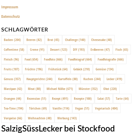
Impressum
Datenschutz
SCHLAGWÖRTER
Backen
(204)
Beeren
(82)
Brot
(45)
Challenge
(140)
Cheesecake
(48)
Coffeetime
(58)
Creme
(91)
Dessert
(123)
DIY
(193)
Erdbeeren
(47)
Fisch
(65)
Fleisch
(96)
Food
(654)
Foodfoto
(666)
Foodfotograf
(664)
Foodfotografie
(666)
Fruits
(187)
Früchte
(196)
Frühstück
(64)
Gebäck
(210)
Gemüse
(134)
Genuss
(357)
Hauptgerichte
(244)
Kartoffeln
(88)
Kuchen
(244)
Lecker
(419)
Marzipan
(42)
Meat
(88)
Michael Nölke
(671)
Münster
(352)
Obst
(220)
Orangen
(44)
Rezension
(51)
Rezept
(491)
Rezepte
(100)
Salat
(57)
Tarte
(64)
Tea-Time
(194)
Törtchen
(69)
Vanille
(114)
Vegan
(51)
Vegetarisch
(404)
Vorspeise
(66)
Weihnachten
(48)
Werbung
(143)
SalzigSüssLecker bei Stockfood