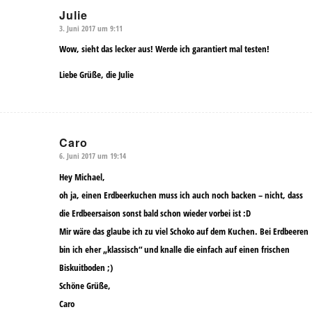
Julie
3. Juni 2017 um 9:11
sagte:
Wow, sieht das lecker aus! Werde ich garantiert mal testen!
Liebe Grüße, die Julie
Caro
6. Juni 2017 um 19:14
sagte:
Hey Michael,
oh ja, einen Erdbeerkuchen muss ich auch noch backen – nicht, dass
die Erdbeersaison sonst bald schon wieder vorbei ist :D
Mir wäre das glaube ich zu viel Schoko auf dem Kuchen. Bei Erdbeeren
bin ich eher „klassisch“ und knalle die einfach auf einen frischen
Biskuitboden ;)
Schöne Grüße,
Caro