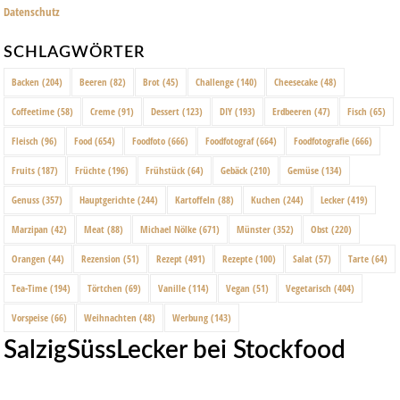
Datenschutz
SCHLAGWÖRTER
Backen
(204)
Beeren
(82)
Brot
(45)
Challenge
(140)
Cheesecake
(48)
Coffeetime
(58)
Creme
(91)
Dessert
(123)
DIY
(193)
Erdbeeren
(47)
Fisch
(65)
Fleisch
(96)
Food
(654)
Foodfoto
(666)
Foodfotograf
(664)
Foodfotografie
(666)
Fruits
(187)
Früchte
(196)
Frühstück
(64)
Gebäck
(210)
Gemüse
(134)
Genuss
(357)
Hauptgerichte
(244)
Kartoffeln
(88)
Kuchen
(244)
Lecker
(419)
Marzipan
(42)
Meat
(88)
Michael Nölke
(671)
Münster
(352)
Obst
(220)
Orangen
(44)
Rezension
(51)
Rezept
(491)
Rezepte
(100)
Salat
(57)
Tarte
(64)
Tea-Time
(194)
Törtchen
(69)
Vanille
(114)
Vegan
(51)
Vegetarisch
(404)
Vorspeise
(66)
Weihnachten
(48)
Werbung
(143)
SalzigSüssLecker bei Stockfood