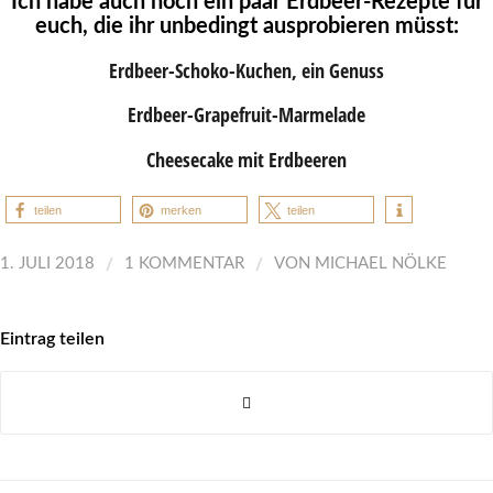
Ich habe auch noch ein paar Erdbeer-Rezepte für
euch, die ihr unbedingt ausprobieren müsst:
Erdbeer-Schoko-Kuchen, ein Genuss
Erdbeer-Grapefruit-Marmelade
Cheesecake mit Erdbeeren
teilen
merken
teilen
/
/
1. JULI 2018
1 KOMMENTAR
VON
MICHAEL NÖLKE
Eintrag teilen