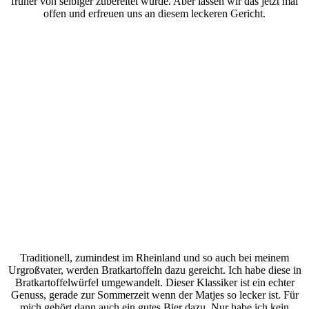
früher von selbiger zubereitet wurde. Aber lassen wir das jetzt mal
offen und erfreuen uns an diesem leckeren Gericht.
Traditionell, zumindest im Rheinland und so auch bei meinem
Urgroßvater, werden Bratkartoffeln dazu gereicht. Ich habe diese in
Bratkartoffelwürfel umgewandelt. Dieser Klassiker ist ein echter
Genuss, gerade zur Sommerzeit wenn der Matjes so lecker ist. Für
mich gehört dann auch ein gutes Bier dazu. Nur habe ich kein