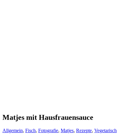
Matjes mit Hausfrauensauce
Allgemein
,
Fisch
,
Fotografie
,
Matjes
,
Rezepte
,
Vegetarisch