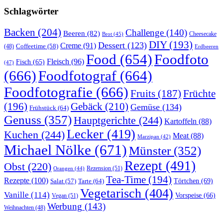
Schlagwörter
Backen
(204)
Challenge
(140)
Beeren
(82)
Brot
(45)
Cheesecake
DIY
(193)
Dessert
(123)
Creme
(91)
Coffeetime
(58)
(48)
Erdbeeren
Food
(654)
Foodfoto
Fleisch
(96)
Fisch
(65)
(47)
(666)
Foodfotograf
(664)
Foodfotografie
(666)
Früchte
Fruits
(187)
(196)
Gebäck
(210)
Gemüse
(134)
Frühstück
(64)
Genuss
(357)
Hauptgerichte
(244)
Kartoffeln
(88)
Lecker
(419)
Kuchen
(244)
Meat
(88)
Marzipan
(42)
Michael Nölke
(671)
Münster
(352)
Rezept
(491)
Obst
(220)
Rezension
(51)
Orangen
(44)
Tea-Time
(194)
Rezepte
(100)
Törtchen
(69)
Tarte
(64)
Salat
(57)
Vegetarisch
(404)
Vanille
(114)
Vorspeise
(66)
Vegan
(51)
Werbung
(143)
Weihnachten
(48)