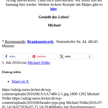
richtig süß-leckeres. Lasst euch überraschen. Wir sehen uns am
Samstag hier wieder. Weitere leckere Rezepte mit Matjes gibt es
hier
.
Genießt das Leben!
Michael
*
Bezugsquelle
:
Braukunstwerk
; Warendorfer Str. 44, 48145
Münster
teilen
merken
teilen
1. Juli 2016
/
von
Michael Nölke
Eintrag teilen
Share on X
https://salzig-suess-lecker.de/wp-
content/uploads/2016/06/AAA7480-2-1.jpg
1800
1202
Michael
Nölke
https://salzig-suess-lecker.de/wp-
content/uploads/2016/06/header-typo.png
Michael Nölke
2016-07-
01 14:24:07
2026-07-15 14:29:46
Matjes mit Hausfrauensauce