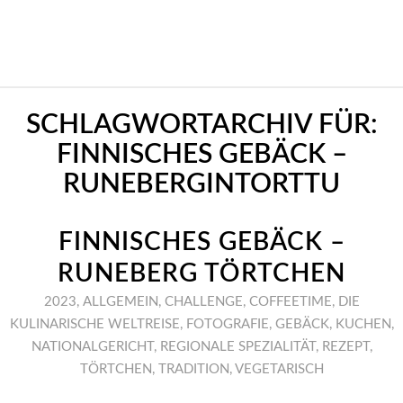
SCHLAGWORTARCHIV FÜR:
FINNISCHES GEBÄCK –
RUNEBERGINTORTTU
FINNISCHES GEBÄCK –
RUNEBERG TÖRTCHEN
2023
,
ALLGEMEIN
,
CHALLENGE
,
COFFEETIME
,
DIE
KULINARISCHE WELTREISE
,
FOTOGRAFIE
,
GEBÄCK
,
KUCHEN
,
NATIONALGERICHT
,
REGIONALE SPEZIALITÄT
,
REZEPT
,
TÖRTCHEN
,
TRADITION
,
VEGETARISCH