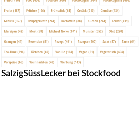
Fleisch
(96)
Food
(654)
Foodfoto
(666)
Foodfotograf
(664)
Foodfotografie
(666)
Fruits
(187)
Früchte
(196)
Frühstück
(64)
Gebäck
(210)
Gemüse
(134)
Genuss
(357)
Hauptgerichte
(244)
Kartoffeln
(88)
Kuchen
(244)
Lecker
(419)
Marzipan
(42)
Meat
(88)
Michael Nölke
(671)
Münster
(352)
Obst
(220)
Orangen
(44)
Rezension
(51)
Rezept
(491)
Rezepte
(100)
Salat
(57)
Tarte
(64)
Tea-Time
(194)
Törtchen
(69)
Vanille
(114)
Vegan
(51)
Vegetarisch
(404)
Vorspeise
(66)
Weihnachten
(48)
Werbung
(143)
SalzigSüssLecker bei Stockfood