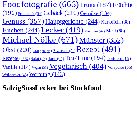
Foodfotografie
(666)
Früchte
Fruits
(187)
(196)
Gebäck
(210)
Gemüse
(134)
Frühstück
(64)
Genuss
(357)
Hauptgerichte
(244)
Kartoffeln
(88)
Lecker
(419)
Kuchen
(244)
Meat
(88)
Marzipan
(42)
Michael Nölke
(671)
Münster
(352)
Rezept
(491)
Obst
(220)
Rezension
(51)
Orangen
(44)
Tea-Time
(194)
Rezepte
(100)
Törtchen
(69)
Tarte
(64)
Salat
(57)
Vegetarisch
(404)
Vanille
(114)
Vorspeise
(66)
Vegan
(51)
Werbung
(143)
Weihnachten
(48)
SalzigSüssLecker bei Stockfood