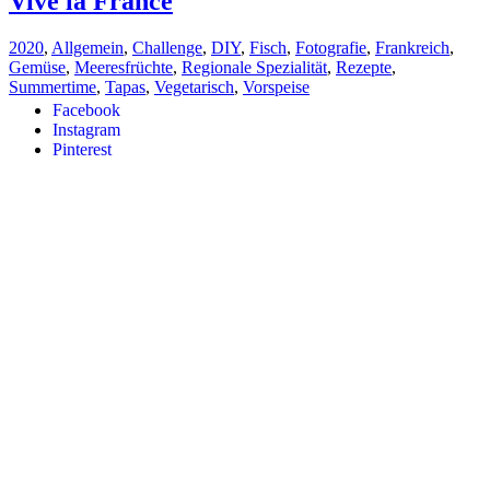
Vive la France
2020
,
Allgemein
,
Challenge
,
DIY
,
Fisch
,
Fotografie
,
Frankreich
,
Gemüse
,
Meeresfrüchte
,
Regionale Spezialität
,
Rezepte
,
Summertime
,
Tapas
,
Vegetarisch
,
Vorspeise
Facebook
Instagram
Pinterest