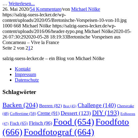
…
Weiterlesen...
26. Mai 2020
/
54 Kommentare
/
von
Michael Nölke
https://salzig-suess-lecker.de/wp-
content/uploads/2020/05/Bretonische-Vorspeisen-10-von-10.jpg
1000
668
Michael Nölke
https://salzig-suess-lecker.de/wp-
content/uploads/2016/06/header-typo.png
Michael Nölke
2020-05-
26 07:30:29
2020-05-28 18:19:33
Bretonische Vorspeisen aus
Concarneau – Vive la France
Seite 2 von 2
1
2
salzig-suess-lecker.de – ein Blog von Michael Nölke
Kontakt
Impressum
Datenschutz
Schlagwörter
Backen
(204)
Challenge
(140)
Beeren
(82)
Brot
(45)
Cheesecake
DIY
(193)
Dessert
(123)
Creme
(91)
Coffeetime
(58)
(48)
Erdbeeren
Food
(654)
Foodfoto
Fleisch
(96)
Fisch
(65)
(47)
(666)
Foodfotograf
(664)