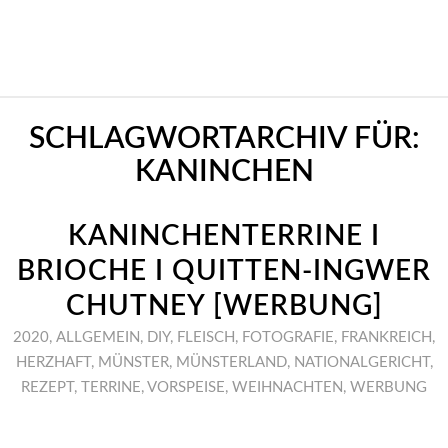
SCHLAGWORTARCHIV FÜR:
KANINCHEN
KANINCHENTERRINE I
BRIOCHE I QUITTEN-INGWER
CHUTNEY [WERBUNG]
2020
,
ALLGEMEIN
,
DIY
,
FLEISCH
,
FOTOGRAFIE
,
FRANKREICH
,
HERZHAFT
,
MÜNSTER
,
MÜNSTERLAND
,
NATIONALGERICHT
,
REZEPT
,
TERRINE
,
VORSPEISE
,
WEIHNACHTEN
,
WERBUNG