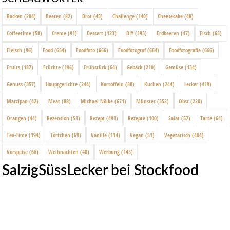
Backen
(204)
Beeren
(82)
Brot
(45)
Challenge
(140)
Cheesecake
(48)
Coffeetime
(58)
Creme
(91)
Dessert
(123)
DIY
(193)
Erdbeeren
(47)
Fisch
(65)
Fleisch
(96)
Food
(654)
Foodfoto
(666)
Foodfotograf
(664)
Foodfotografie
(666)
Fruits
(187)
Früchte
(196)
Frühstück
(64)
Gebäck
(210)
Gemüse
(134)
Genuss
(357)
Hauptgerichte
(244)
Kartoffeln
(88)
Kuchen
(244)
Lecker
(419)
Marzipan
(42)
Meat
(88)
Michael Nölke
(671)
Münster
(352)
Obst
(220)
Orangen
(44)
Rezension
(51)
Rezept
(491)
Rezepte
(100)
Salat
(57)
Tarte
(64)
Tea-Time
(194)
Törtchen
(69)
Vanille
(114)
Vegan
(51)
Vegetarisch
(404)
Vorspeise
(66)
Weihnachten
(48)
Werbung
(143)
SalzigSüssLecker bei Stockfood