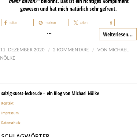
mehr davon?“
belohnt. Das ist ein richtiges Kompliment
gewesen und hat mich natürlich sehr gefreut.
teilen
merken
teilen
…
Weiterlesen...
/
/
11. DEZEMBER 2020
2 KOMMENTARE
VON
MICHAEL
NÖLKE
salzig-suess-lecker.de – ein Blog von Michael Nölke
Kontakt
Impressum
Datenschutz
SCHLAGWÖRTER