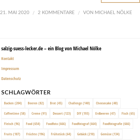
/
/
21. MAI 2020
2 KOMMENTARE
VON
MICHAEL NÖLKE
salzig-suess-lecker.de – ein Blog von Michael Nölke
Kontakt
Impressum
Datenschutz
SCHLAGWÖRTER
Backen
(204)
Beeren
(82)
Brot
(45)
Challenge
(140)
Cheesecake
(48)
Coffeetime
(58)
Creme
(91)
Dessert
(123)
DIY
(193)
Erdbeeren
(47)
Fisch
(65)
Fleisch
(96)
Food
(654)
Foodfoto
(666)
Foodfotograf
(664)
Foodfotografie
(666)
Fruits
(187)
Früchte
(196)
Frühstück
(64)
Gebäck
(210)
Gemüse
(134)