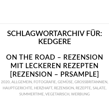
SCHLAGWORTARCHIV FÜR:
KEDGERE
ON THE ROAD – REZENSION
MIT LECKEREN REZEPTEN
[REZENSION – PRSAMPLE]
2020
,
ALLGEMEIN
,
FOTOGRAFIE
,
GEMÜSE
,
GROSSBRITANNIEN
,
HAUPTGERICHTE
,
HERZHAFT
,
REZENSION
,
REZEPTE
,
SALATE
,
SUMMERTIME
,
VEGETARISCH
,
WERBUNG