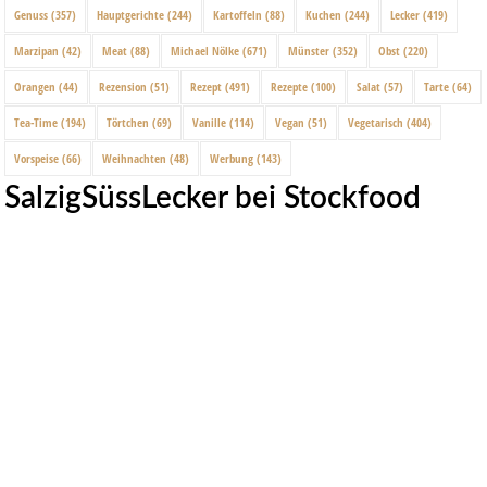
Genuss
(357)
Hauptgerichte
(244)
Kartoffeln
(88)
Kuchen
(244)
Lecker
(419)
Marzipan
(42)
Meat
(88)
Michael Nölke
(671)
Münster
(352)
Obst
(220)
Orangen
(44)
Rezension
(51)
Rezept
(491)
Rezepte
(100)
Salat
(57)
Tarte
(64)
Tea-Time
(194)
Törtchen
(69)
Vanille
(114)
Vegan
(51)
Vegetarisch
(404)
Vorspeise
(66)
Weihnachten
(48)
Werbung
(143)
SalzigSüssLecker bei Stockfood