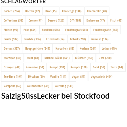
SCHLAGWÖRTER
Backen
(204)
Beeren
(82)
Brot
(45)
Challenge
(140)
Cheesecake
(48)
Coffeetime
(58)
Creme
(91)
Dessert
(123)
DIY
(193)
Erdbeeren
(47)
Fisch
(65)
Fleisch
(96)
Food
(654)
Foodfoto
(666)
Foodfotograf
(664)
Foodfotografie
(666)
Fruits
(187)
Früchte
(196)
Frühstück
(64)
Gebäck
(210)
Gemüse
(134)
Genuss
(357)
Hauptgerichte
(244)
Kartoffeln
(88)
Kuchen
(244)
Lecker
(419)
Marzipan
(42)
Meat
(88)
Michael Nölke
(671)
Münster
(352)
Obst
(220)
Orangen
(44)
Rezension
(51)
Rezept
(491)
Rezepte
(100)
Salat
(57)
Tarte
(64)
Tea-Time
(194)
Törtchen
(69)
Vanille
(114)
Vegan
(51)
Vegetarisch
(404)
Vorspeise
(66)
Weihnachten
(48)
Werbung
(143)
SalzigSüssLecker bei Stockfood