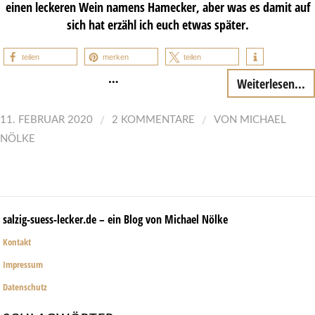
einen leckeren Wein namens Hamecker, aber was es damit auf
sich hat erzähl ich euch etwas später.
teilen
merken
teilen
…
Weiterlesen...
/
/
11. FEBRUAR 2020
2 KOMMENTARE
VON
MICHAEL
NÖLKE
salzig-suess-lecker.de – ein Blog von Michael Nölke
Kontakt
Impressum
Datenschutz