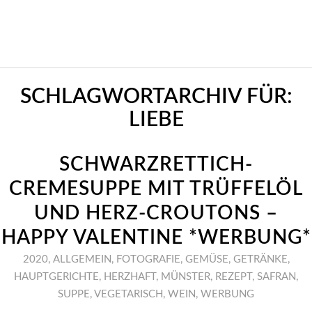
SCHLAGWORTARCHIV FÜR:
LIEBE
SCHWARZRETTICH-
CREMESUPPE MIT TRÜFFELÖL
UND HERZ-CROUTONS –
HAPPY VALENTINE *WERBUNG*
2020
,
ALLGEMEIN
,
FOTOGRAFIE
,
GEMÜSE
,
GETRÄNKE
,
HAUPTGERICHTE
,
HERZHAFT
,
MÜNSTER
,
REZEPT
,
SAFRAN
,
SUPPE
,
VEGETARISCH
,
WEIN
,
WERBUNG