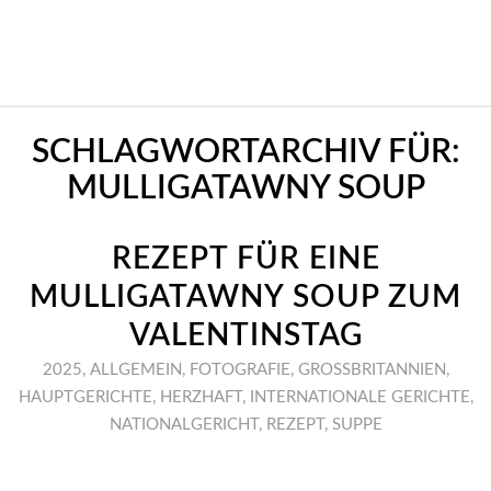
SCHLAGWORTARCHIV FÜR:
MULLIGATAWNY SOUP
REZEPT FÜR EINE
MULLIGATAWNY SOUP ZUM
VALENTINSTAG
2025
,
ALLGEMEIN
,
FOTOGRAFIE
,
GROSSBRITANNIEN
,
HAUPTGERICHTE
,
HERZHAFT
,
INTERNATIONALE GERICHTE
,
NATIONALGERICHT
,
REZEPT
,
SUPPE