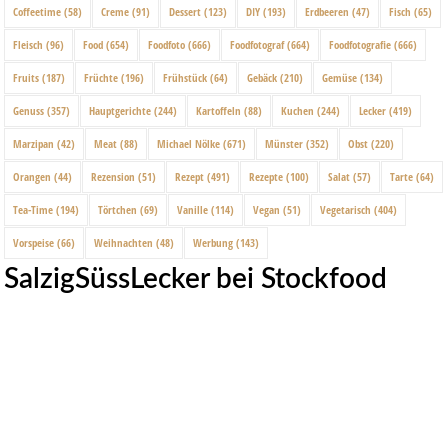
Coffeetime
(58)
Creme
(91)
Dessert
(123)
DIY
(193)
Erdbeeren
(47)
Fisch
(65)
Fleisch
(96)
Food
(654)
Foodfoto
(666)
Foodfotograf
(664)
Foodfotografie
(666)
Fruits
(187)
Früchte
(196)
Frühstück
(64)
Gebäck
(210)
Gemüse
(134)
Genuss
(357)
Hauptgerichte
(244)
Kartoffeln
(88)
Kuchen
(244)
Lecker
(419)
Marzipan
(42)
Meat
(88)
Michael Nölke
(671)
Münster
(352)
Obst
(220)
Orangen
(44)
Rezension
(51)
Rezept
(491)
Rezepte
(100)
Salat
(57)
Tarte
(64)
Tea-Time
(194)
Törtchen
(69)
Vanille
(114)
Vegan
(51)
Vegetarisch
(404)
Vorspeise
(66)
Weihnachten
(48)
Werbung
(143)
SalzigSüssLecker bei Stockfood