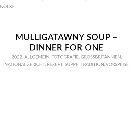
NÖLKE
MULLIGATAWNY SOUP –
DINNER FOR ONE
2022
,
ALLGEMEIN
,
FOTOGRAFIE
,
GROSSBRITANNIEN
,
NATIONALGERICHT
,
REZEPT
,
SUPPE
,
TRADITION
,
VORSPEISE