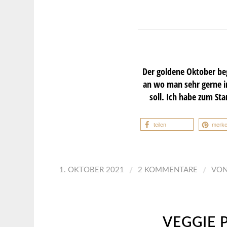
Der goldene Oktober beg
an wo man sehr gerne im
soll. Ich habe zum St
teilen
merk
/
/
1. OKTOBER 2021
2 KOMMENTARE
VO
VEGGIE 