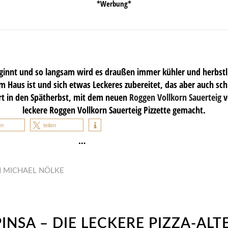
*Werbung*
innt und so langsam wird es draußen immer kühler und herbstlich
 Haus ist und sich etwas Leckeres zubereitet, das aber auch sc
art in den Spätherbst, mit dem neuen
Roggen Vollkorn Sauerteig
v
leckere Roggen Vollkorn Sauerteig Pizzette gemacht.
en
teilen
…
N
MICHAEL NÖLKE
PINSA – DIE LECKERE PIZZA-ALT