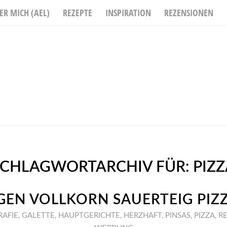
ER MICH (AEL)
REZEPTE
INSPIRATION
REZENSIONEN
SCHLAGWORTARCHIV FÜR:
PIZ
EN VOLLKORN SAUERTEIG PIZ
AFIE
,
GALETTE
,
HAUPTGERICHTE
,
HERZHAFT
,
PINSAS
,
PIZZA
,
R