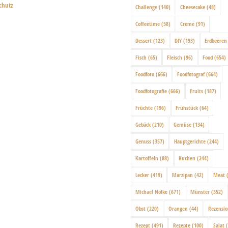
chutz
Challenge
(140)
Cheesecake
(48)
Coffeetime
(58)
Creme
(91)
Dessert
(123)
DIY
(193)
Erdbeeren
Fisch
(65)
Fleisch
(96)
Food
(654)
Foodfoto
(666)
Foodfotograf
(664)
Foodfotografie
(666)
Fruits
(187)
Früchte
(196)
Frühstück
(64)
Gebäck
(210)
Gemüse
(134)
Genuss
(357)
Hauptgerichte
(244)
Kartoffeln
(88)
Kuchen
(244)
Lecker
(419)
Marzipan
(42)
Meat
(
Michael Nölke
(671)
Münster
(352)
Obst
(220)
Orangen
(44)
Rezensi
Rezept
(491)
Rezepte
(100)
Salat
(