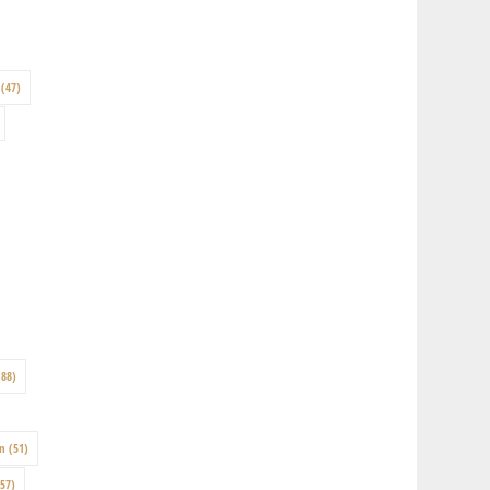
(47)
88)
on
(51)
57)