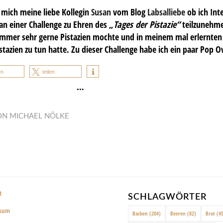
e mich meine liebe Kollegin
Susan
vom Blog
Labsalliebe
ob ich Inte
n einer Challenge zu Ehren des „
Tages der Pistazie“
teilzunehme
 immer sehr gerne Pistazien mochte und in meinem mal erlernten
tazien zu tun hatte. Zu dieser Challenge habe ich ein paar Pop O
en
teilen
…
ON
MICHAEL NÖLKE
t
SCHLAGWÖRTER
ssum
Backen
(204)
Beeren
(82)
Brot
(45