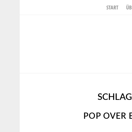
START
ÜB
SCHLAG
POP OVER 