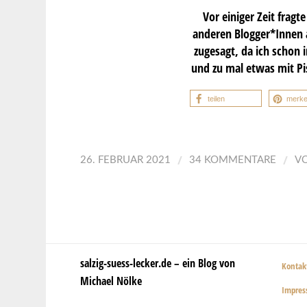
Vor einiger Zeit fragt
anderen Blogger*Innen a
zugesagt, da ich schon
und zu mal etwas mit Pis
teilen
merk
/
/
26. FEBRUAR 2021
34 KOMMENTARE
V
salzig-suess-lecker.de – ein Blog von
Kontak
Michael Nölke
Impre