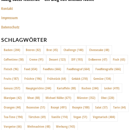
Kontakt
Impressum
Datenschutz
SCHLAGWÖRTER
Backen
(204)
Beeren
(82)
Brot
(45)
Challenge
(140)
Cheesecake
(48)
Coffeetime
(58)
Creme
(91)
Dessert
(123)
DIY
(193)
Erdbeeren
(47)
Fisch
(65)
Fleisch
(96)
Food
(654)
Foodfoto
(666)
Foodfotograf
(664)
Foodfotografie
(666)
Fruits
(187)
Früchte
(196)
Frühstück
(64)
Gebäck
(210)
Gemüse
(134)
Genuss
(357)
Hauptgerichte
(244)
Kartoffeln
(88)
Kuchen
(244)
Lecker
(419)
Marzipan
(42)
Meat
(88)
Michael Nölke
(671)
Münster
(352)
Obst
(220)
Orangen
(44)
Rezension
(51)
Rezept
(491)
Rezepte
(100)
Salat
(57)
Tarte
(64)
Tea-Time
(194)
Törtchen
(69)
Vanille
(114)
Vegan
(51)
Vegetarisch
(404)
Vorspeise
(66)
Weihnachten
(48)
Werbung
(143)