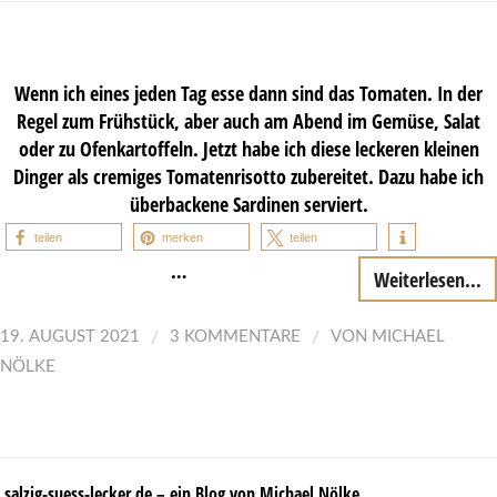
Wenn ich eines jeden Tag esse dann sind das Tomaten. In der
Regel zum Frühstück, aber auch am Abend im Gemüse, Salat
oder zu Ofenkartoffeln. Jetzt habe ich diese leckeren kleinen
Dinger als cremiges Tomatenrisotto zubereitet. Dazu habe ich
überbackene Sardinen serviert.
teilen
merken
teilen
…
Weiterlesen...
/
/
19. AUGUST 2021
3 KOMMENTARE
VON
MICHAEL
NÖLKE
salzig-suess-lecker.de – ein Blog von Michael Nölke