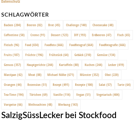
Datenschutz
SCHLAGWÖRTER
Backen
(204)
Beeren
(82)
Brot
(45)
Challenge
(140)
Cheesecake
(48)
Coffeetime
(58)
Creme
(91)
Dessert
(123)
DIY
(193)
Erdbeeren
(47)
Fisch
(65)
Fleisch
(96)
Food
(654)
Foodfoto
(666)
Foodfotograf
(664)
Foodfotografie
(666)
Fruits
(187)
Früchte
(196)
Frühstück
(64)
Gebäck
(210)
Gemüse
(134)
Genuss
(357)
Hauptgerichte
(244)
Kartoffeln
(88)
Kuchen
(244)
Lecker
(419)
Marzipan
(42)
Meat
(88)
Michael Nölke
(671)
Münster
(352)
Obst
(220)
Orangen
(44)
Rezension
(51)
Rezept
(491)
Rezepte
(100)
Salat
(57)
Tarte
(64)
Tea-Time
(194)
Törtchen
(69)
Vanille
(114)
Vegan
(51)
Vegetarisch
(404)
Vorspeise
(66)
Weihnachten
(48)
Werbung
(143)
SalzigSüssLecker bei Stockfood