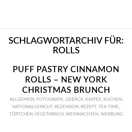
SCHLAGWORTARCHIV FÜR:
ROLLS
PUFF PASTRY CINNAMON
ROLLS – NEW YORK
CHRISTMAS BRUNCH
ALLGEMEIN
,
FOTOGRAFIE
,
GEBÄCK
,
KAFFEE
,
KUCHEN
,
NATIONALGERICHT
,
REZENSION
,
REZEPT
,
TEA-TIME
,
TÖRTCHEN
,
VEGETARISCH
,
WEIHNACHTEN
,
WERBUNG