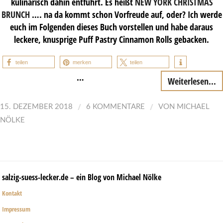
kulinarisch dahin entführt. Es heißt
NEW YORK CHRISTMAS
BRUNCH
…. na da kommt schon Vorfreude auf, oder? Ich werde
euch im Folgenden dieses Buch vorstellen und habe daraus
leckere, knusprige Puff Pastry Cinnamon Rolls gebacken.
teilen
merken
teilen
…
Weiterlesen...
/
/
15. DEZEMBER 2018
6 KOMMENTARE
VON
MICHAEL
NÖLKE
salzig-suess-lecker.de – ein Blog von Michael Nölke
Kontakt
Impressum