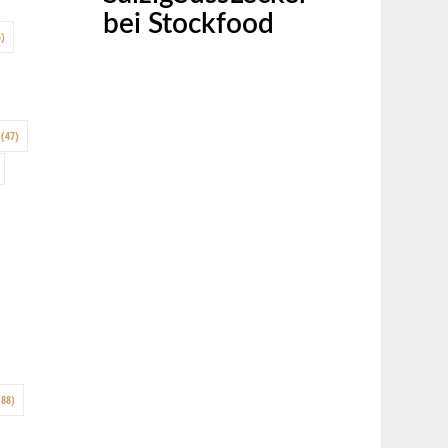
bei Stockfood
)
(47)
88)