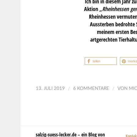
Ich bin in diesem Jahr 
Aktion
„
Rheinhessen gen
Rheinhessen vermuten 
Aussterben bedrohte
meinem ersten Besu
artgerechten Tierhaltu
teilen
merk
/
/
13. JULI 2019
6 KOMMENTARE
VON
MI
salzig-suess-lecker.de – ein Blog von
Kontak