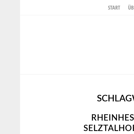
START
ÜB
SCHLAG
RHEINHES
SELZTALHOF