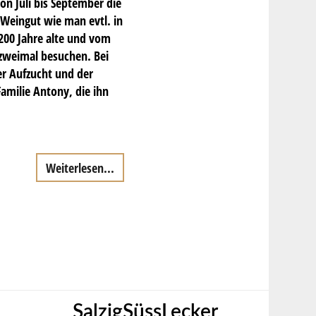
n Juli bis September die
 Weingut wie man evtl. in
200 Jahre alte und vom
 zweimal besuchen. Bei
er Aufzucht und der
Familie Antony, die ihn
Weiterlesen...
SalzigSüssLecker