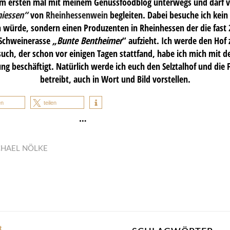
zum ersten mal mit meinem Genussfoodblog unterwegs und darf vo
iessen
“
von
Rheinhessenwein
begleiten. Dabei besuche ich kein
würde, sondern einen Produzenten in Rheinhessen der die fast 
 Schweinerasse
„Bunte Bentheimer
“ aufzieht. Ich werde den Hof
ch, der schon vor einigen Tagen stattfand, habe ich mich mit d
ng beschäftigt. Natürlich werde ich euch den Selztalhof und die 
betreibt, auch in Wort und Bild vorstellen.
en
teilen
…
CHAEL NÖLKE
t