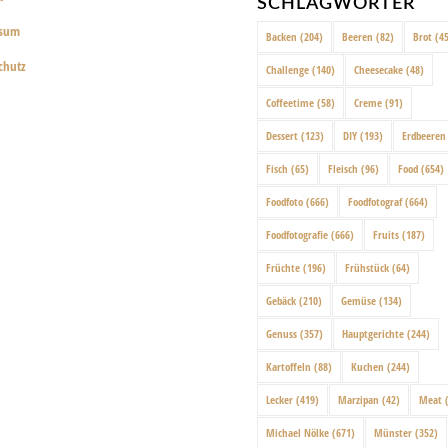
SCHLAGWÖRTER
ssum
Backen
(204)
Beeren
(82)
Brot
(45
chutz
Challenge
(140)
Cheesecake
(48)
Coffeetime
(58)
Creme
(91)
Dessert
(123)
DIY
(193)
Erdbeeren
Fisch
(65)
Fleisch
(96)
Food
(654)
Foodfoto
(666)
Foodfotograf
(664)
Foodfotografie
(666)
Fruits
(187)
Früchte
(196)
Frühstück
(64)
Gebäck
(210)
Gemüse
(134)
Genuss
(357)
Hauptgerichte
(244)
Kartoffeln
(88)
Kuchen
(244)
Lecker
(419)
Marzipan
(42)
Meat
(
Michael Nölke
(671)
Münster
(352)