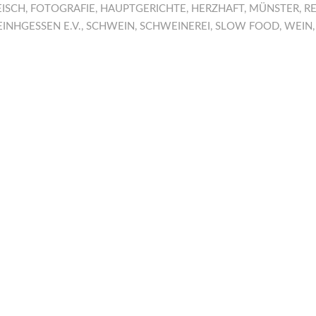
EISCH
,
FOTOGRAFIE
,
HAUPTGERICHTE
,
HERZHAFT
,
MÜNSTER
,
R
INHGESSEN E.V.
,
SCHWEIN
,
SCHWEINEREI
,
SLOW FOOD
,
WEIN