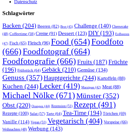
Datenschutz
Schlagwörter
Backen
(204)
Challenge
(140)
Beeren
(82)
Brot
(45)
Cheesecake
DIY
(193)
Dessert
(123)
Creme
(91)
Coffeetime
(58)
(48)
Erdbeeren
Food
(654)
Foodfoto
Fleisch
(96)
Fisch
(65)
(47)
(666)
Foodfotograf
(664)
Foodfotografie
(666)
Früchte
Fruits
(187)
(196)
Gebäck
(210)
Gemüse
(134)
Frühstück
(64)
Genuss
(357)
Hauptgerichte
(244)
Kartoffeln
(88)
Lecker
(419)
Kuchen
(244)
Meat
(88)
Marzipan
(42)
Michael Nölke
(671)
Münster
(352)
Rezept
(491)
Obst
(220)
Rezension
(51)
Orangen
(44)
Tea-Time
(194)
Rezepte
(100)
Törtchen
(69)
Tarte
(64)
Salat
(57)
Vegetarisch
(404)
Vanille
(114)
Vorspeise
(66)
Vegan
(51)
Werbung
(143)
Weihnachten
(48)