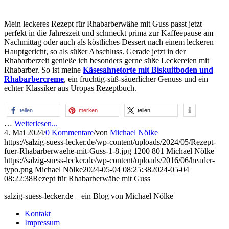
Mein leckeres Rezept für Rhabarberwähe mit Guss passt jetzt
perfekt in die Jahreszeit und schmeckt prima zur Kaffeepause am
Nachmittag oder auch als köstliches Dessert nach einem leckeren
Hauptgericht, so als süßer Abschluss. Gerade jetzt in der
Rhabarberzeit genieße ich besonders gerne süße Leckereien mit
Rhabarber. So ist meine
Käsesahnetorte mit Biskuitboden und
Rhabarbercreme
, ein fruchtig-süß-säuerlicher Genuss und ein
echter Klassiker aus Uropas Rezeptbuch.
teilen
merken
teilen
…
Weiterlesen...
4. Mai 2024
/
0 Kommentare
/
von
Michael Nölke
https://salzig-suess-lecker.de/wp-content/uploads/2024/05/Rezept-
fuer-Rhabarberwaehe-mit-Guss-1-8.jpg
1200
801
Michael Nölke
https://salzig-suess-lecker.de/wp-content/uploads/2016/06/header-
typo.png
Michael Nölke
2024-05-04 08:25:38
2024-05-04
08:22:38
Rezept für Rhabarberwähe mit Guss
salzig-suess-lecker.de – ein Blog von Michael Nölke
Kontakt
Impressum