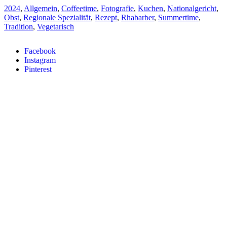
2024
,
Allgemein
,
Coffeetime
,
Fotografie
,
Kuchen
,
Nationalgericht
,
Obst
,
Regionale Spezialität
,
Rezept
,
Rhabarber
,
Summertime
,
Tradition
,
Vegetarisch
Facebook
Instagram
Pinterest