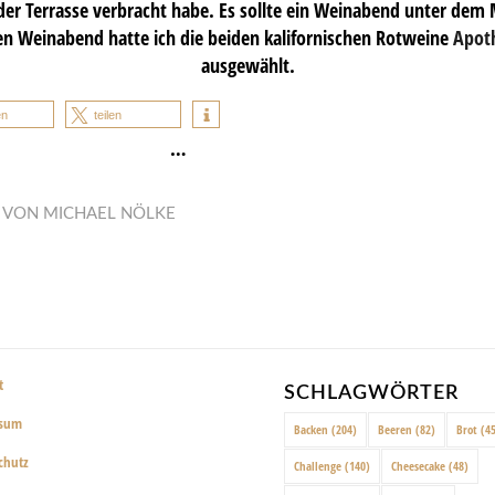
er Terrasse verbracht habe. Es sollte ein Weinabend unter dem
n Weinabend hatte ich die beiden kalifornischen Rotweine
Apot
ausgewählt.
en
teilen
…
VON
MICHAEL NÖLKE
t
SCHLAGWÖRTER
ssum
Backen
(204)
Beeren
(82)
Brot
(45
chutz
Challenge
(140)
Cheesecake
(48)