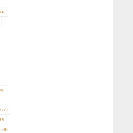
(47)
88)
on
(51)
57)
en
(69)