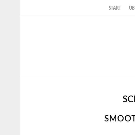
START
ÜB
SC
SMOOT