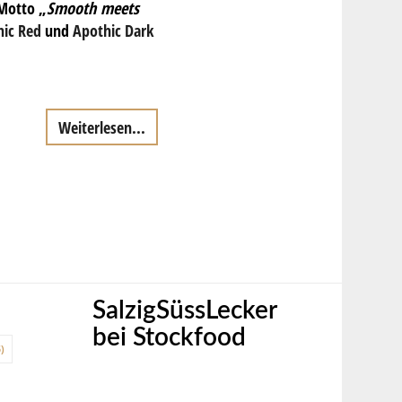
 Motto „
Smooth meets
hic Red
und
Apothic Dark
Weiterlesen...
SalzigSüssLecker
bei Stockfood
)