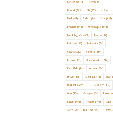
Coffeetime
(58)
Creme
(91)
Dessert
(123)
DIY
(193)
Erdbeeren
Fisch
(65)
Fleisch
(96)
Food
(654)
Foodfoto
(666)
Foodfotograf
(664)
Foodfotografie
(666)
Fruits
(187)
Früchte
(196)
Frühstück
(64)
Gebäck
(210)
Gemüse
(134)
Genuss
(357)
Hauptgerichte
(244)
Kartoffeln
(88)
Kuchen
(244)
Lecker
(419)
Marzipan
(42)
Meat
(
Michael Nölke
(671)
Münster
(352)
Obst
(220)
Orangen
(44)
Rezensi
Rezept
(491)
Rezepte
(100)
Salat
(
Tarte
(64)
Tea-Time
(194)
Törtch