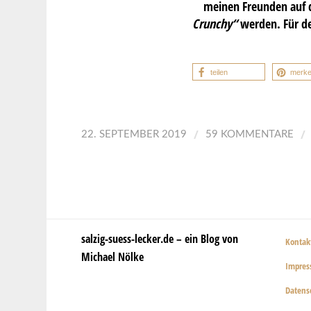
meinen Freunden auf d
Crunchy“
werden. Für de
teilen
merk
/
/
22. SEPTEMBER 2019
59 KOMMENTARE
salzig-suess-lecker.de – ein Blog von
Kontak
Michael Nölke
Impre
Datens