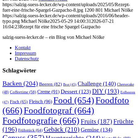
https://salzig-suess-lecker.de/wp-content/uploads/2025/05/Rezept-
fuer-eine-frische-Spargel-Gazpacho-8.jpg
1200
801
Michael Nölke
https://salzig-suess-lecker.de/wp-content/uploads/2016/06/header-
typo.png
Michael Nölke
2025-05-29 14:00:31
2026-07-21
16:04:23
Rezept für eine frische Spargel Gazpacho
salzig-suess-lecker.de – ein Blog von Michael Nölke
Kontakt
Impressum
Datenschutz
Schlagwörter
Backen
(204)
Challenge
(140)
Beeren
(82)
Brot
(45)
Cheesecake
DIY
(193)
Dessert
(123)
Creme
(91)
Coffeetime
(58)
(48)
Erdbeeren
Food
(654)
Foodfoto
Fleisch
(96)
Fisch
(65)
(47)
(666)
Foodfotograf
(664)
Foodfotografie
(666)
Früchte
Fruits
(187)
(196)
Gebäck
(210)
Gemüse
(134)
Frühstück
(64)
Genuss
(357)
Hauptgerichte
(244)