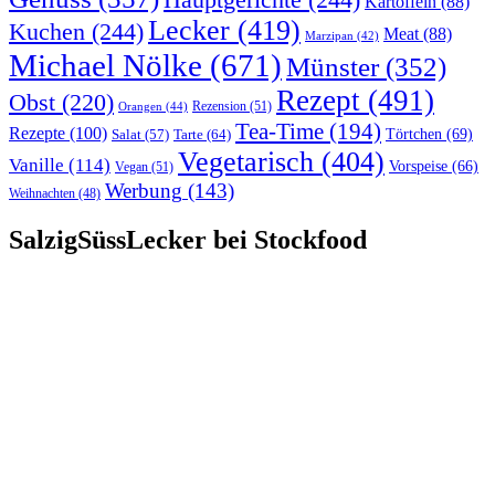
Kartoffeln
(88)
Lecker
(419)
Kuchen
(244)
Meat
(88)
Marzipan
(42)
Michael Nölke
(671)
Münster
(352)
Rezept
(491)
Obst
(220)
Rezension
(51)
Orangen
(44)
Tea-Time
(194)
Rezepte
(100)
Törtchen
(69)
Tarte
(64)
Salat
(57)
Vegetarisch
(404)
Vanille
(114)
Vorspeise
(66)
Vegan
(51)
Werbung
(143)
Weihnachten
(48)
SalzigSüssLecker bei Stockfood