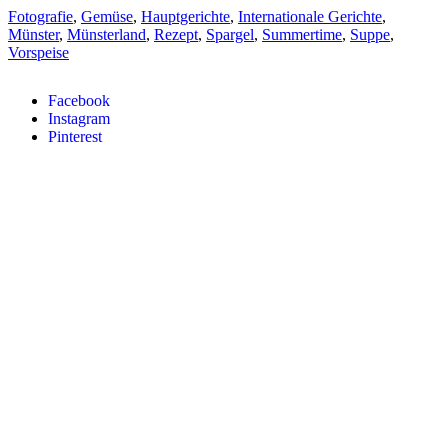
Fotografie
,
Gemüse
,
Hauptgerichte
,
Internationale Gerichte
,
Münster
,
Münsterland
,
Rezept
,
Spargel
,
Summertime
,
Suppe
,
Vorspeise
Facebook
Instagram
Pinterest